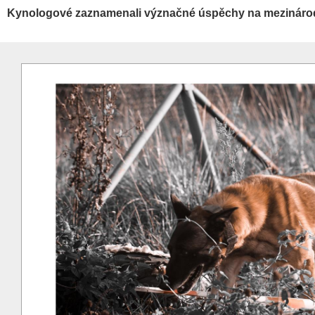
Kynologové zaznamenali význačné úspěchy na mezinárodn