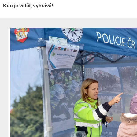
Kdo je vidět, vyhrává!