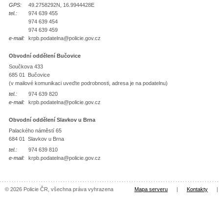
GPS:
49.2758292N, 16.9944428E
tel.:
974 639 455
974 639 454
974 639 459
e-mail:
krpb.podatelna@policie.gov.cz
Obvodní oddělení Bučovice
Součkova 433
685 01 Bučovice
(v mailové komunikaci uveďte podrobnosti, adresa je na podatelnu)
tel.:
974 639 820
e-mail:
krpb.podatelna@policie.gov.cz
Obvodní oddělení Slavkov u Brna
Palackého náměstí 65
684 01 Slavkov u Brna
tel.:
974 639 810
e-mail:
krpb.podatelna@policie.gov.cz
© 2026 Policie ČR, všechna práva vyhrazena
Mapa serveru
|
Kontakty