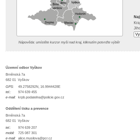
Naj
Kraj
Jih
Nápověda: umístěte kurzor myši nad kraj, kliknutím potvrďte výběr
Územní odbor Vyškov
Brněnská 7a
682 01 Vyškov
GPS:
49.2758292N, 16.9944428E
tel.:
974 639 455
e-mail:
krpb.podatelna@policie.gov.cz
Oddělení tisku a prevence
Brněnská 7a
682 01 Vyškov
tel.:
974 639 207
mobil:
725 087 301
e-mail:
alice.musilova@pcr.cz