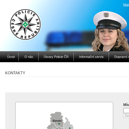
Map
Úvod
O nás
Útvary Policie ČR
Informační servis
Dopravní 
KONTAKTY
Mís