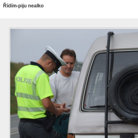
Řídím-piju nealko