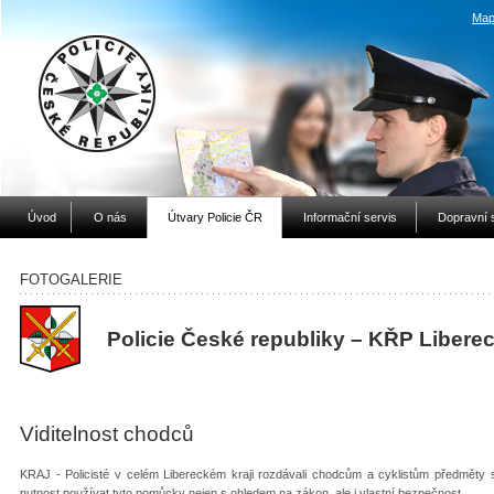
Map
Úvod
O nás
Útvary Policie ČR
Informační servis
Dopravní 
FOTOGALERIE
Policie České republiky – KŘP Libere
Viditelnost chodců
KRAJ - Policisté v celém Libereckém kraji rozdávali chodcům a cyklistům předměty s
nutnost používat tyto pomůcky nejen s ohledem na zákon, ale i vlastní bezpečnost.