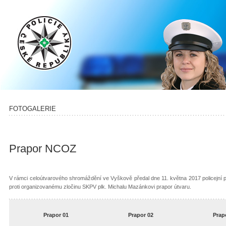
FOTOGALERIE
Prapor NCOZ
V rámci celoútvarového shromáždění ve Vyškově předal dne 11. května 2017 policejní pr
proti organizovanému zločinu SKPV plk. Michalu Mazánkovi prapor útvaru.
Prapor 01
Prapor 02
Prap