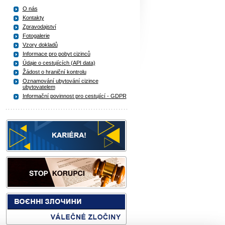
O nás
Kontakty
Zpravodajství
Fotogalerie
Vzory dokladů
Informace pro pobyt cizinců
Údaje o cestujících (API data)
Žádost o hraniční kontrolu
Oznamování ubytování cizince
ubytovatelem
Informační povinnost pro cestující - GDPR