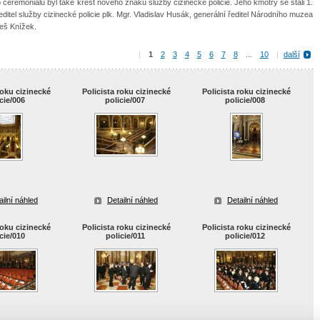
 ceremoniálu byl také křest nového znaku služby cizinecké policie. Jeho kmotry se stali 1.
editel služby cizinecké policie plk. Mgr. Vladislav Husák, generální ředitel Národního muzea
Aleš Knížek.
|
1
2
3
4
5
6
7
8
...
10
|
další
roku cizinecké
Policista roku cizinecké
Policista roku cizinecké
icie/006
policie/007
policie/008
ailní náhled
Detailní náhled
Detailní náhled
roku cizinecké
Policista roku cizinecké
Policista roku cizinecké
icie/010
policie/011
policie/012