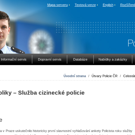
Mapa serveru
Textová verze
English
Rozšířené
Informační servis
Dopravní servis
Databáze
Nabídky a zakázky
Úvodní strana
/
Útvary Policie ČR
/
Celostát
liky – Služba cizinecké policie
e
 v Praze uskutečnilo historicky první slavnostní vyhlašování ankety Policista roku služby