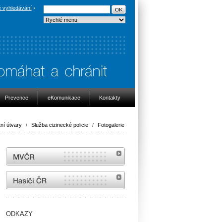
 vyhledávání
Prevence
eKomunikace
Kontakty
ní útvary
/
Služba cizinecké policie
/
Fotogalerie
MVČR
internetové stránky Hasiči ČR
ODKAZY