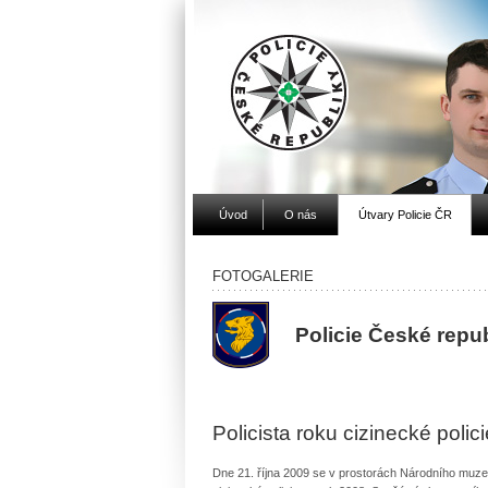
Úvod
O nás
Útvary Policie ČR
FOTOGALERIE
Policie České repub
Policista roku cizinecké polici
Dne 21. října 2009 se v prostorách Národního muzea