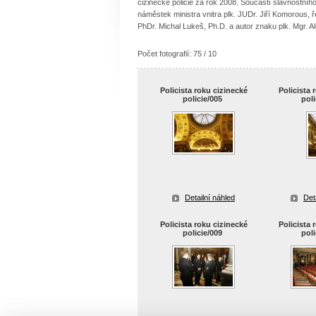
cizinecké policie za rok 2008. Součástí slavnostního
náměstek ministra vnitra plk. JUDr. Jiří Komorous, ř
PhDr. Michal Lukeš, Ph.D. a autor znaku plk. Mgr. 
Počet fotografií: 75 / 10
Policista roku cizinecké
Policista 
policie/005
pol
Detailní náhled
Det
Policista roku cizinecké
Policista 
policie/009
pol