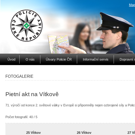
Map
Úvod
O nás
Útvary Policie ČR
Informační servis
Dopravní 
FOTOGALERIE
Pietní akt na Vítkově
71. výročí od konce 2. světové války v Evropě si připomněly nejen ozbrojené síly a Poli
Počet fotografií: 40 / 5
25 Vítkov
26 Vítkov
27 V