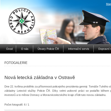
Map
Úvod
O nás
Útvary Policie ČR
Informační servis
Dopravní 
FOTOGALERIE
Nová letecká základna v Ostravě
Dne 22. května proběhlo za přítomnosti policejního prezidenta genmjr. Tomáše Tuhého sl
základny Letecké služby Policie ČR. Díky velmi usilovné práci se podařilo běhe
investorů a to města Ostravy a Moravskoslezského kraje zřídit tuto novou základnu.
Počet fotografií: 6 / 1