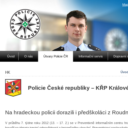
Map
Úvod
O nás
Útvary Policie ČR
Informační servis
Dopravní 
HK
Úvod
Policie České republiky – KŘP Králov
Na hradeckou policii dorazili i předškoláci z Roud
V průběhu 7. týdne roku 2012 (13. – 17. 2.) se v Preventivně informačním centru hrad
hovořil na témata trestní odpovědnosti a bezpečného chování. Preventistovi nasloucha