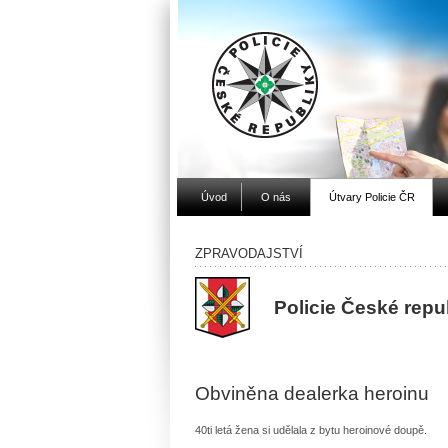
Úvod
O nás
Útvary Policie ČR
ZPRAVODAJSTVÍ
Policie České repu
Obviněna dealerka heroinu
40ti letá žena si udělala z bytu heroinové doupě.