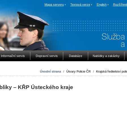
Mapa serveru
Textová verze
English
Rozšířené
Informační servis
Dopravní servis
Databáze
Nabídky a zakázky
Úvodní strana
/
Útvary Policie ČR
/
Krajská ředitelství poli
bliky – KŘP Ústeckého kraje