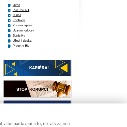
Úvod
POL POINT
O nás
Kontakty
Zpravodajství
Územní odbory
Statistiky
Úřední deska
Projekty EU
 vaše nastavení a to, co vás zajímá,