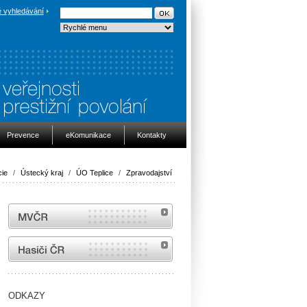
 vyhledávání
Prevence
eKomunikace
Kontakty
cie
/
Ústecký kraj
/
ÚO Teplice
/
Zpravodajství
MVČR
internetové stránky Hasiči ČR
ODKAZY