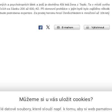
ých a psychotropních látek a jedů je obviněna 40ti letá žena z Teplic. Ta v místě svého
ích za částku 200 až 600,-Kč. Při domovní prohlídce v jejím bytě bylo zajištěno několik
 bude podrobena expertize. Za prodej heroinu hrozí ženěvzhledem k množství až 10ti letý
e-mailem
vytisknout
Facebook
X
Corp.
Můžeme si u vás uložit cookies?
 datové soubory, které slouží např. k tomu, aby si web pamatoval