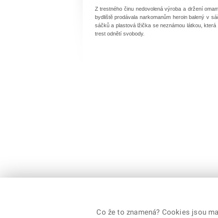
Z trestného činu nedovolená výroba a držení omamn
bydliště prodávala narkomanům heroin balený v sáčc
sáčků a plastová lžička se neznámou látkou, která
trest odnětí svobody.
Co že to znamená? Cookies jsou malé