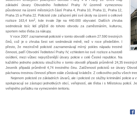
základní útvary Obvodního ředitelství Prahy IV územně vymezenou
působnost na území městských částí Praha 4, Praha 10, Praha 11, Praha 12,
Praha 15 a Praha 22. Policisté zde zařazení plní své úkoly na území o celkové
2
rozloze 163,4 km
, kde trvale žije na 440.000 obyvatel. Dalších zhruba
sedmdesát tisíc lidí přijíždí do tohoto obvodu za zaměstnáním, kulturou,
sportem nebo třeba za nákupy.
V roce 2007 zaznamenali policisté v tomto obvodě celkem 27.590 trestných
činů, což je o zhruba šest set sedmdesát méně, než v roce předešlém. I
přesto, že meziročně policisté zaznamenávají mírný pokles nápadu trestné
činnosti, patří Obvodní ředitelství Prahy IV, vzhledem ke své rozloze a hustotě
osídlení, mezi vůbec nejvytíženější útvary policie v celé České republice. Na
každého jednoho policistu sloužícího v tomto obvodě připadá průměrně 24,35 trestných 
Jeseník připadá průměrně 4,74 trestného činu. Zatížeností policistů se útvary Obvodn
páchanou trestnou činností přitom stále zůstávají krádeže. Z celkového počtu všech tre
Nejenom policisté ze základních útvarů, ale i policisté ze služby kriminální policie a v
spolupracují se zástupci jednotlivých obcí, veřejností, ale třeba i s Městskou policií. 
veřejného pořádku na vymezeném teritoriu.
Fac