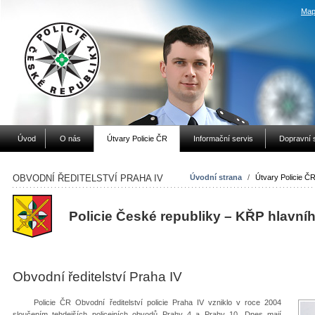
Map
Úvod
O nás
Útvary Policie ČR
Informační servis
Dopravní 
OBVODNÍ ŘEDITELSTVÍ PRAHA IV
Úvodní strana
/
Útvary Policie Č
Policie České republiky – KŘP hlavní
Obvodní ředitelství Praha IV
Policie ČR Obvodní ředitelství policie Praha IV vzniklo v roce 2004
sloučením tehdejších policejních obvodů Prahy 4 a Prahy 10. Dnes mají