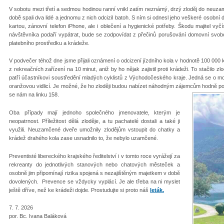
V sobotu mezi třetí a sedmou hodinou ranní vnikl zatím neznámý, drzý zloděj do neuz
době spali dva lidé a jednomu z nich odcizil batoh. S ním si odnesl jeho veškeré osobní
kartou, zánovní telefon iPhone, ale i oblečení a hygienické potřeby. Škodu majitel v
návštěvníka podaří vypátrat, bude se zodpovídat z přečinů porušování domovní svob
platebního prostředku a krádeže.
V podvečer téhož dne jsme přijali oznámení o odcizení jízdního kola v hodnotě 100 000 k
z rekreačních zařízení na 10 minut, aniž by ho nějak zajistil proti krádeži. To stačilo 
patří účastníkovi soustředění mladých cyklistů z Východočeského kraje. Jedná se o m
oranžovou vidlicí. Je možné, že ho zloději budou nabízet náhodným zájemcům hodně p
se nám na linku 158.
Oba případy mají jednoho společného jmenovatele, kterým je
neopatrnost. Příležitost dělá zloděje, a tu pachatelé dostali a také ji
využili. Neuzamčené dveře umožnily zlodějům vstoupit do chatky a
krádež drahého kola zase usnadnilo to, že nebylo uzamčené.
Preventisté libereckého krajského ředitelství i v tomto roce vyrážejí za
rekreanty do jednotlivých stanových nebo chatových městeček a
osobně jim připomínají rizika spojená s nezajištěným majetkem v době
dovolených. Prevence se vždycky vyplácí. Je ale třeba na ni myslet
ještě dříve, než ke krádeži dojde. Prostudujte si proto náš
leták.
7. 7. 2026
por. Bc. Ivana Baláková