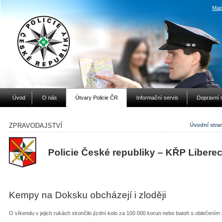
Map
Úvod
O nás
Útvary Policie ČR
Informační servis
Dopravní 
ZPRAVODAJSTVÍ
Úvodní stra
Policie České republiky – KŘP Libere
Kempy na Doksku obcházejí i zloději
O víkendu v jejich rukách skončilo jízdní kolo za 100 000 korun nebo batoh s oblečením