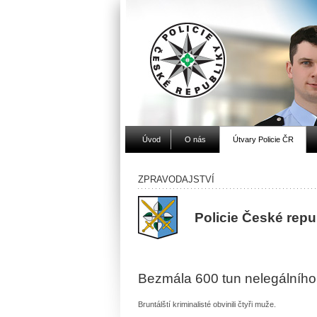
Úvod
O nás
Útvary Policie ČR
ZPRAVODAJSTVÍ
Policie České repu
Bezmála 600 tun nelegálníh
Bruntálští kriminalisté obvinili čtyři muže.