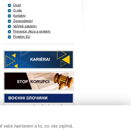
Úvod
O nás
Kontakty
Zpravodajství
Veřejné zakázky
Prevence, Akce a projekty
Projekty EU
 vaše nastavení a to, co vás zajímá,