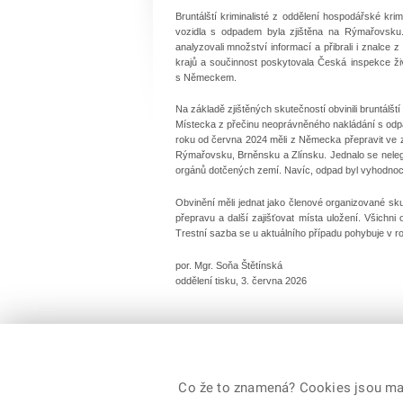
Bruntálští kriminalisté z oddělení hospodářské kri
vozidla s odpadem byla zjištěna na Rýmařovsku.
analyzovali množství informací a přibrali i znalce
krajů a součinnost poskytovala Česká inspekce živo
s Německem.
Na základě zjištěných skutečností obvinili bruntálšt
Místecka z přečinu neoprávněného nakládání s odpad
roku od června 2024 měli z Německa přepravit ve zh
Rýmařovsku, Brněnsku a Zlínsku. Jednalo se neleg
orgánů dotčených zemí. Navíc, odpad byl vyhodno
Obvinění měli jednat jako členové organizované sk
přepravu a další zajišťovat místa uložení. Všichni 
Trestní sazba se u aktuálního případu pohybuje v roz
por. Mgr. Soňa Štětínská
oddělení tisku, 3. června 2026
Co že to znamená? Cookies jsou malé