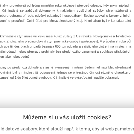
minality prověřovali od ledna minulého roku okolnosti převozů odpadu, kdy první nákladní
 Kriminalisté se zabývali dokumenty k nákladům, vyslýchali svědky, shromažďovali a
 z oboru ochrana přírody, odvětví odpadové hospodářství. Spolupracovali s kolegy z jiných
tního prostředí, Celní úřad pro Moravskoslezský kraj. Kriminalisté byli v kontaktu také
í kriminalisté čtyři muže ve věku mezi 40 až 70 lety z Ostravska, Novojičínska a Frýdecko-
y. Z totožného přečinu obvinili čtyři právnické osoby (společnosti). V průběhu zhruba půl
ruba tří desítkách případů bezmála 600 tun odpadu a zajistit jeho uložení na místech na
ální odpad, neboť přepravy probíhaly bez předchozího oznámení a souhlasu příslušných
cen jako nebezpečný.
upiny po předchozí dohodě a s jasně vymezenými rolemi. Jeden měl například objednávat
obvinění byli v minulosti již odsouzeni, jednalo se o trestnou činnost různého charakteru.
mezí od 1 do 5 let odnětí svobody. Kriminalisté ve vyšetřování i nadále pokračují.
e-mailem
vytisknout
Facebook
X
Můžeme si u vás uložit cookies?
Corp.
 datové soubory, které slouží např. k tomu, aby si web pamatoval