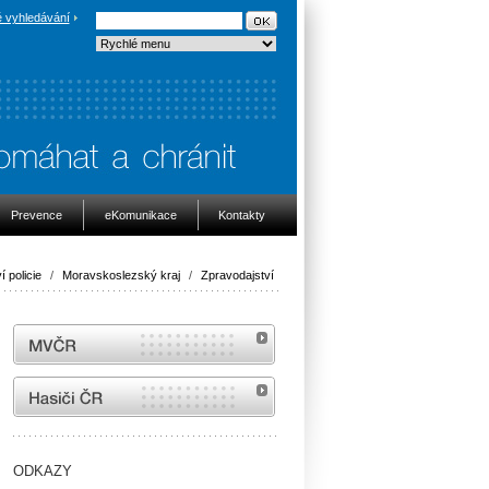
 vyhledávání
Prevence
eKomunikace
Kontakty
í policie
/
Moravskoslezský kraj
/
Zpravodajství
MVČR
internetové stránky Hasiči ČR
ODKAZY