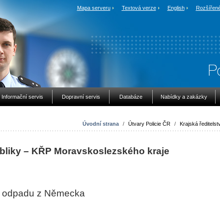
Mapa serveru
Textová verze
English
Rozšířené
Informační servis
Dopravní servis
Databáze
Nabídky a zakázky
Úvodní strana
/
Útvary Policie ČR
/
Krajská ředitelstv
bliky – KŘP
Moravskoslezského kraje
o odpadu z Německa