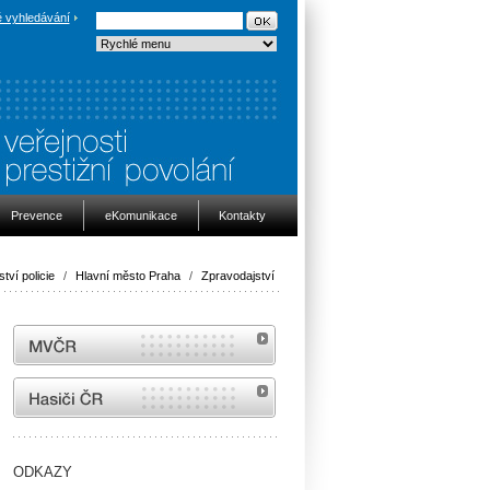
 vyhledávání
Prevence
eKomunikace
Kontakty
ství policie
/
Hlavní město Praha
/
Zpravodajství
MVČR
internetové stránky Hasiči ČR
ODKAZY