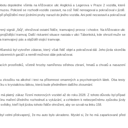
botu dopoledne všimla na křižovatce ulic Anglická a Legerova v Praze 2 vozidla, které
eu. Policisté se rozhodli vozidlo zastavit, na což řidič nereagoval a pokračoval v jízdě.
i přejíždění mezi jízdními pruhy narazil do jiného vozidla. Ani poté nezastavil a pokračoval
ý signál „Stůj“, ohrožoval ostatní řidiče, tramvajový provoz i chodce. Na křižovatce ulic
rojíždějící tramvaj. Další riskantní situace nastala v ulici Táboritská, kde ohrozil muže se
 tramvajový pás a objížděl stojící tramvaje.
i Olšanská byl vytvořen zátaras, který však řidič objel a pokračoval dál. Jeho jízda skončila
 podzemních garáží a neměl možnost dále pokračovat.
vacích prostředků, včetně hrozby namířenou střelnou zbraní, hmatů a chvatů a nasazení
ou zkoušku na alkohol i test na přítomnost omamných a psychotropních látek. Oba testy
hvičku s krystalickou látkou, která bude předmětem dalšího zkoumání.
muž má platný zákaz řízení motorových vozidel až do roku 2028. Z tohoto důvodu byl případ
o činu maření úředního rozhodnutí a vykázání, a vzhledem k nebezpečnému způsobu jízdy
ědky, kteří byli jízdou tohoto řidiče ohroženi, aby se ozvali na linku 158.
erý byl velmi překvapený, že mu auto bylo ukradeno. Myslel si, že ho má zaparkované před