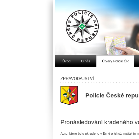
Úvod
O nás
Útvary Policie ČR
ZPRAVODAJSTVÍ
Policie České rep
Pronásledování kradeného vo
Auto, které bylo ukradeno v Brně a jehož majitel to n