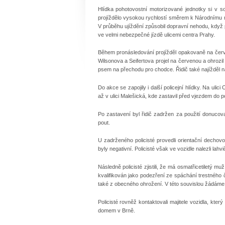
Hlídka pohotovostní motorizované jednotky si v so
projíždělo vysokou rychlostí směrem k Národnímu muz
V průběhu ujíždění způsobil dopravní nehodu, když př
ve velmi nebezpečné jízdě ulicemi centra Prahy.
Během pronásledování projížděl opakovaně na červen
Wilsonova a Seifertova projel na červenou a ohrozil p
psem na přechodu pro chodce. Řidič také najížděl na
Do akce se zapojily i další policejní hlídky. Na ulic
až v ulici Malešická, kde zastavil před vjezdem do
Po zastavení byl řidič zadržen za použití donuco
pout.
U zadrženého policisté provedli orientační dechov
byly negativní. Policisté však ve vozidle nalezli la
Následně policisté zjistili, že má osmatřicetiletý 
kvalifikován jako podezření ze spáchání trestnéh
také z obecného ohrožení. V této souvislou žádáme sv
Policisté rovněž kontaktovali majitele vozidla, kt
domem v Brně.