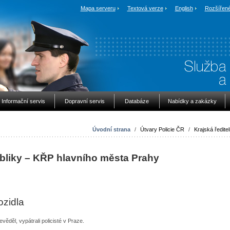
Mapa serveru
Textová verze
English
Rozšířené
Informační servis
Dopravní servis
Databáze
Nabídky a zakázky
Úvodní strana
/
Útvary Policie ČR
/
Krajská ředitel
ubliky – KŘP hlavního města Prahy
zidla
evěděl, vypátrali policisté v Praze.