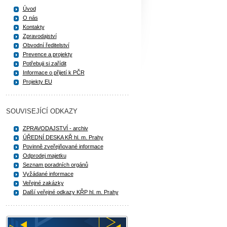
Úvod
O nás
Kontakty
Zpravodajství
Obvodní ředitelství
Prevence a projekty
Potřebuji si zařídit
Informace o přijetí k PČR
Projekty EU
SOUVISEJÍCÍ ODKAZY
ZPRAVODAJSTVÍ - archiv
ÚŘEDNÍ DESKA KŘ hl. m. Prahy
Povinně zveřejňované informace
Odprodej majetku
Seznam poradních orgánů
Vyžádané informace
Veřejné zakázky
Další veřejné odkazy KŘP hl. m. Prahy