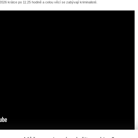
026 krátce po 11:25 hodině a celou věcí se zabývají kriminalisté.