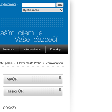
 vyhledávání
Prevence
eKomunikace
Kontakty
ství policie
/
Hlavní město Praha
/
Zpravodajství
MVČR
internetové stránky Hasiči ČR
ODKAZY