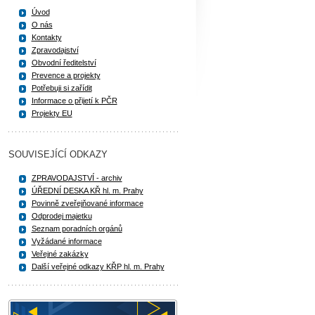
Úvod
O nás
Kontakty
Zpravodajství
Obvodní ředitelství
Prevence a projekty
Potřebuji si zařídit
Informace o přijetí k PČR
Projekty EU
SOUVISEJÍCÍ ODKAZY
ZPRAVODAJSTVÍ - archiv
ÚŘEDNÍ DESKA KŘ hl. m. Prahy
Povinně zveřejňované informace
Odprodej majetku
Seznam poradních orgánů
Vyžádané informace
Veřejné zakázky
Další veřejné odkazy KŘP hl. m. Prahy