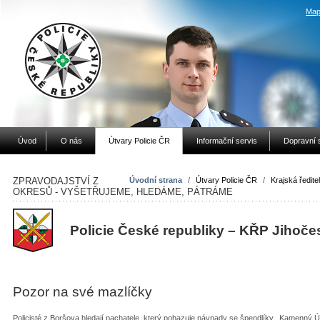
Map
Úvod
O nás
Útvary Policie ČR
Informační servis
Dopravní 
ZPRAVODAJSTVÍ Z
Úvodní strana
/
Útvary Policie ČR
/
Krajská ředitel
OKRESŮ - VYŠETŘUJEME, HLEDÁME, PÁTRÁME
Policie České republiky – KŘP Jihoče
Pozor na své mazlíčky
Policisté z Boršova hledají pachatele, který pohazuje návnady se špendlíky...Kamenný Ú