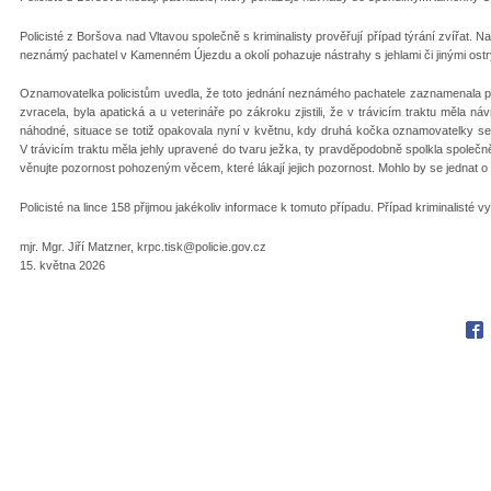
Policisté z Boršova nad Vltavou společně s kriminalisty prověřují případ týrání zvířat. 
neznámý pachatel v Kamenném Újezdu a okolí pohazuje nástrahy s jehlami či jinými ost
Oznamovatelka policistům uvedla, že toto jednání neznámého pachatele zaznamenala p
zvracela, byla apatická a u veterináře po zákroku zjistili, že v trávicím traktu měla 
náhodné, situace se totiž opakovala nyní v květnu, kdy druhá kočka oznamovatelky se
V trávicím traktu měla jehly upravené do tvaru ježka, ty pravděpodobně spolkla společ
věnujte pozornost pohozeným věcem, které lákají jejich pozornost. Mohlo by se jednat 
Policisté na lince 158 přijmou jakékoliv informace k tomuto případu. Případ kriminalisté v
mjr. Mgr. Jiří Matzner, krpc.tisk@policie.gov.cz
15. května 2026
Fac