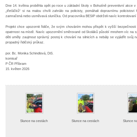
Dne 14. května proběhla opět po roce u základní školy v Bohutíně preventivní akce 
„třeťáčků“ si na malou chvíli zahrálo na policisty, pomáhali dopravnímu policistovi
zamračená nebo usměvavá sluníčka. Od pracovníka BESIP obdrželi navíc kontrolovaní m
Projekt chce upozornit řidiče, že svým chováním mohou přispět k vyšší bezpečnosti v
opatrnost na místě. Navíc upozornění směrované od školáků působí mnohem víc na spr
děti uměly zaujmout správný postoj k chování na silnicích a nebály se vyjádřit svůj
propadný řidičský průkaz.
por. Bc. Monika Schindlová, DiS.
komisař
P ČR Příbram
15. květen 2026
Slunce na cestách
Slunce na cestách
Slunce n