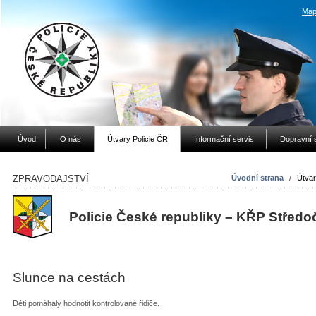
Map
Úvod
O nás
Útvary Policie ČR
Informační servis
Dopravní 
ZPRAVODAJSTVÍ
Úvodní strana
/
Útvar
Policie České republiky – KŘP Středo
Slunce na cestách
Děti pomáhaly hodnotit kontrolované řidiče.