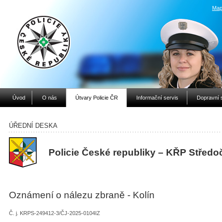
Map
Úvod
O nás
Útvary Policie ČR
Informační servis
Dopravní 
ÚŘEDNÍ DESKA
Policie České republiky – KŘP Středo
Oznámení o nálezu zbraně - Kolín
Č. j. KRPS-249412-3/ČJ-2025-0104IZ