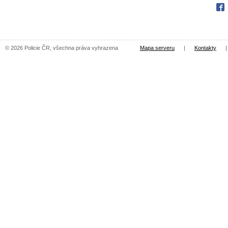
Fac
© 2026 Policie ČR, všechna práva vyhrazena
Mapa serveru
|
Kontakty