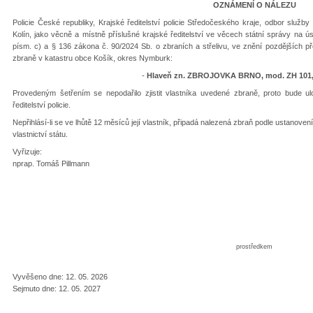
OZNÁMENÍ O NÁLEZU
Policie České republiky, Krajské ředitelství policie Středočeského kraje, odbor služb
Kolín, jako věcně a místně příslušné krajské ředitelství ve věcech státní správy na ú
písm. c) a § 136 zákona č. 90/2024 Sb. o zbraních a střelivu, ve znění pozdějších p
zbraně v katastru obce Košík, okres Nymburk:
-
Hlaveň zn. ZBROJOVKA BRNO, mod. ZH 101, r.
Provedeným šetřením se nepodařilo zjistit vlastníka uvedené zbraně, proto bude 
ředitelství policie.
Nepřihlásí-li se ve lhůtě 12 měsíců její vlastník, připadá nalezená zbraň podle ustanoven
vlastnictví státu.
Vyřizuje:
nprap. Tomáš Pillma
komis
schváleno elek
(podepsáno zvláštním t
prostředkem
podle § 65 odst. 8 zákona 
Vyvěšeno dne: 12. 05. 2026
Sejmuto dne: 12. 05. 2027