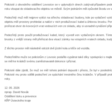
Policisté z obvodního oddělení Lovosice se v uplynulých dnech zabývali případem po
roku vloupat do skladovacího objektu ve městě. Svým jednáním měl způsobit škodu ve výš
Podezřelý muž měl nejprve vylézt na střechu skladovací budovy, kde po vytlačení vyklá
objektu měl prostory prohledat a nalézt v nich prodlužovací kabel a úhlovou brusku. P
prořezat otvor do kovových vrat vedoucích ven ze skladu, aby si usnadnil vynášení při
Podezřelý proto použil prodlužovací kabel, který vyvedl ven vytlačeným oknem. Tím
brusky z vnější strany měl přeřezat dva visací zámky na vstupních vratech skladu, kudy
Z těchto prostor měl následně odcizit dvě jízdní kola a klíče od vozidla.
Podezřelého muže se policistům z Lovosic podařilo vypátrat také díky spolupráci s maji
se měl ke krádeži svému zaměstnavateli dokonce i přiznat.
Policisté dále zjistili, že muž se měl tohoto jednání dopustit i přesto, že byl v posled
Policisté mu proto sdělili podezření ze spáchání trestného činu krádeže. V případě pr
roky.
12. 05. 2026
nprap. David Novák
Oddělení tisku a prevence
KŘP Ústeckého kraje