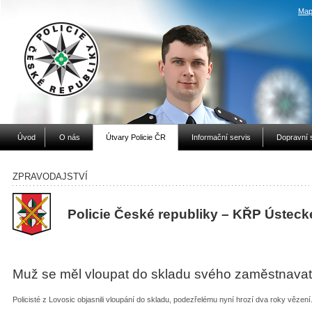
Map
Úvod
O nás
Útvary Policie ČR
Informační servis
Dopravní 
ZPRAVODAJSTVÍ
Policie České republiky – KŘP Ústeck
Muž se měl vloupat do skladu svého zaměstnavat
Policisté z Lovosic objasnili vloupání do skladu, podezřelému nyní hrozí dva roky vězení