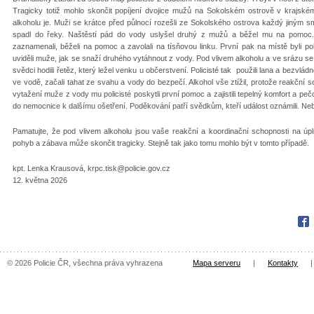
Tragicky totiž mohlo skončit popíjení dvojice mužů na Sokolském ostrově v krajské
alkoholu je. Muži se krátce před půlnocí rozešli ze Sokolského ostrova každý jiným 
spadl do řeky. Naštěstí pád do vody uslyšel druhý z mužů a běžel mu na pomoc. Sv
zaznamenali, běželi na pomoc a zavolali na tísňovou linku. První pak na místě byli pol
uviděli muže, jak se snaží druhého vytáhnout z vody. Pod vlivem alkoholu a ve srázu se
svědci hodili řetěz, který ležel venku u občerstvení. Policisté tak použili lana a bezvl
ve vodě, začali tahat ze svahu a vody do bezpečí. Alkohol vše ztížil, protože reakční 
vytažení muže z vody mu policisté poskytli první pomoc a zajistili tepelný komfort a pečo
do nemocnice k dalšímu ošetření. Poděkování patří svědkům, kteří událost oznámili. Neby
Pamatujte, že pod vlivem alkoholu jsou vaše reakční a koordinační schopnosti na úpln
pohyb a zábava může skončit tragicky. Stejně tak jako tomu mohlo být v tomto případě.
kpt. Lenka Krausová, krpc.tisk@policie.gov.cz
12. května 2026
Fac
© 2026 Policie ČR, všechna práva vyhrazena
Mapa serveru
|
Kontakty