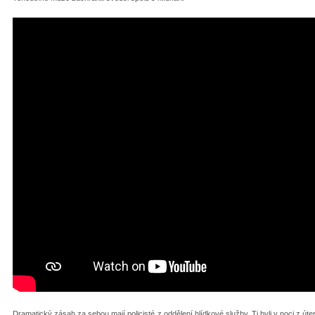
Dramatický zásah za sebou mají policisté z oddělení hlídkové služby. Ti byli v noci z út