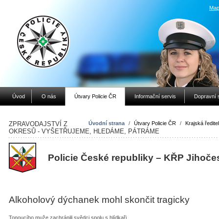
Map
Úvod
O nás
Útvary Policie ČR
Informační servis
Dopravní 
ZPRAVODAJSTVÍ Z
Úvodní strana
/
Útvary Policie ČR
/
Krajská ředitel
OKRESŮ - VYŠETŘUJEME, HLEDÁME, PÁTRÁME
Policie České republiky – KŘP Jihoče
Alkoholový dýchanek mohl skončit tragicky
Tonoucího muže zachránili svědci spolu s hlídkaři.