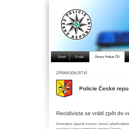
Úvod
O nás
Útvary Policie ČR
ZPRAVODAJSTVÍ
Policie České rep
Recidivista se vrátil zpět do 
Kriminalisté objasnili trestnou činnost pětatřicet
nacházel za jinou majetkovou trestnou činnost.