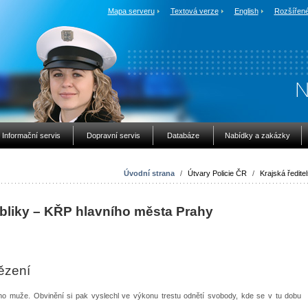
Mapa serveru
Textová verze
English
Rozšířené
Informační servis
Dopravní servis
Databáze
Nabídky a zakázky
Úvodní strana
/
Útvary Policie ČR
/
Krajská ředitel
ubliky – KŘP hlavního města Prahy
vězení
iletého muže. Obvinění si pak vyslechl ve výkonu trestu odnětí svobody, kde se v tu dobu