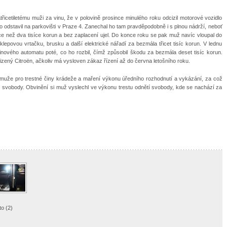
atřicetiletému muži za vinu, že v polovině prosince minulého roku odcizil motorové vozidlo
ho odstavil na parkovišti v Praze 4. Zanechal ho tam pravděpodobně i s plnou nádrží, neboť
ce než dva tisíce korun a bez zaplacení ujel. Do konce roku se pak muž navíc vloupal do
klepovou vrtačku, brusku a další elektrické nářadí za bezmála třicet tisíc korun. V lednu
větinového automatu poté, co ho rozbil, čímž způsobil škodu za bezmála deset tisíc korun.
cizený Citroën, ačkoliv má vysloven zákaz řízení až do června letošního roku.
hání muže pro trestné činy krádeže a maření výkonu úředního rozhodnutí a vykázání, za což
tí svobody. Obvinění si muž vyslechl ve výkonu trestu odnětí svobody, kde se nachází za
to (2)