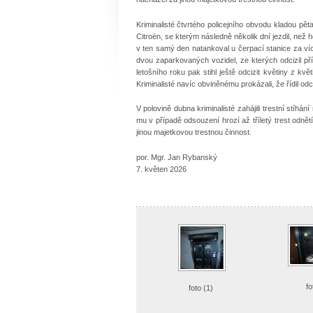
Kriminalisté čtvrtého policejního obvodu kladou pět
Citroën, se kterým následně několik dní jezdil, než 
v ten samý den natankoval u čerpací stanice za ví
dvou zaparkovaných vozidel, ze kterých odcizil pří
letošního roku pak stihl ještě odcizit květiny z k
Kriminalisté navíc obviněnému prokázali, že řídil od
V polovině dubna kriminalisté zahájili trestní stí
mu v případě odsouzení hrozí až tříletý trest odně
jinou majetkovou trestnou činnost.
por. Mgr. Jan Rybanský
7. květen 2026
fo
foto (1)