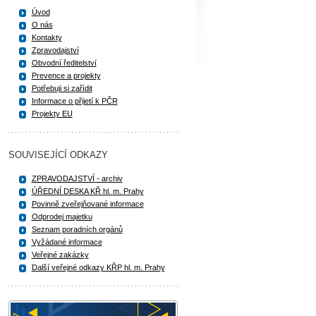
Úvod
O nás
Kontakty
Zpravodajství
Obvodní ředitelství
Prevence a projekty
Potřebuji si zařídit
Informace o přijetí k PČR
Projekty EU
SOUVISEJÍCÍ ODKAZY
ZPRAVODAJSTVÍ - archiv
ÚŘEDNÍ DESKA KŘ hl. m. Prahy
Povinně zveřejňované informace
Odprodej majetku
Seznam poradních orgánů
Vyžádané informace
Veřejné zakázky
Další veřejné odkazy KŘP hl. m. Prahy