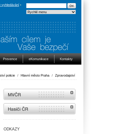
 vyhledávání
Prevence
eKomunikace
Kontakty
ství policie
/
Hlavní město Praha
/
Zpravodajství
MVČR
internetové stránky Hasiči ČR
ODKAZY