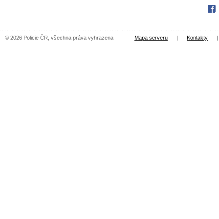
Fac
© 2026 Policie ČR, všechna práva vyhrazena
Mapa serveru
|
Kontakty