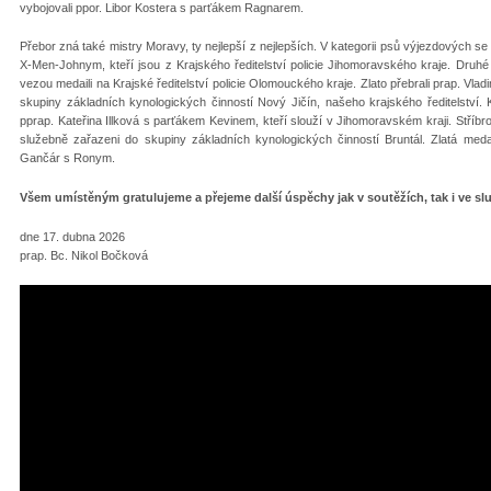
vybojovali ppor. Libor Kostera s parťákem Ragnarem.
Přebor zná také mistry Moravy, ty nejlepší z nejlepších. V kategorii psů výjezdových s
X-Men-Johnym, kteří jsou z Krajského ředitelství policie Jihomoravského kraje. Druhé 
vezou medaili na Krajské ředitelství policie Olomouckého kraje. Zlato přebrali prap. Vla
skupiny základních kynologických činností Nový Jičín, našeho krajského ředitelství. 
pprap. Kateřina Illková s parťákem Kevinem, kteří slouží v Jihomoravském kraji. Stříbr
služebně zařazeni do skupiny základních kynologických činností Bruntál. Zlatá medai
Gančár s Ronym.
Všem umístěným gratulujeme a přejeme další úspěchy jak v soutěžích, tak i ve sl
dne 17. dubna 2026
prap. Bc. Nikol Bočková