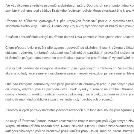
Ve výcvikovém středisku psovodů a služebních psů v Dobroticích se v tomto týdnu ko
psy, který byl letos pod záštitou Krajského ředitelství policie Moravskoslezského kraje.
Přeboru se zúčastnili kynologové z pěti krajských ředitelství policie. Z Moravskosle
Jihomoravského kraje. Zlínský, Olomoucký kraj a kraj Vysočina vyslali každý dva psovod
Z našich zahraničních kolegů na přebor dorazili i dva psovodi z Policajného zboru Slovens
Cílem přeboru bylo prověřit připravenost psovodů se služebními psy k výkonu základní
oblastech výcviku, konkrétně ovladatelnost čtyřnohých parťáků při provádění služebníc
služebních psů jako donucovacího prostředku a pátracího prostředku při vyhledávání o
Přebor byl rozdělen do kategorie služebních psů výjezdových a hlídkových. Ve službě j
akce, jsou tedy více zaměřeni na obranné práce, naopak výjezdoví psi se zaměřují hla
Obě tyto kategorie zahrnovaly disciplíny poslušnosti, obranných prací a pachových prac
cizí osoby, odložení psa za pochodu vleže, skok vysoký či reakce na střelbu. Obranné
osoby v terénu či objektu, zadržení osoby pokoušející se o útěk, zadržení osoby s pře
hodnotila například praktická stopa či vyhledání čtyř pachových předmětů.
Psovody a jejich parťáky hodnotilo jedenáct rozhodčích, z toho dva sloužili jako figuranti p
Za Krajské ředitelství policie Moravskoslezského kraje v kategorii psů výjezdových zí
Willym, stříbrnou příčku obsadili prap. Radek Nevelöš s fenou Dinou a zlato si odnesli 
kategorii hlídkových psů na bronzové pozici umístili prap. David Hanel se psem Bruttalem