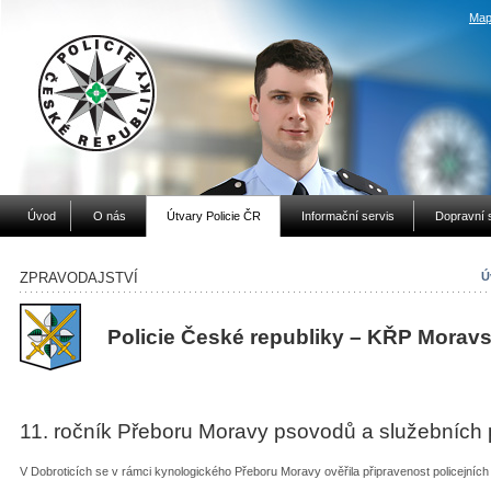
Map
Úvod
O nás
Útvary Policie ČR
Informační servis
Dopravní 
ZPRAVODAJSTVÍ
Ú
Policie České republiky – KŘP
Moravs
11. ročník Přeboru Moravy psovodů a služebních
V Dobroticích se v rámci kynologického Přeboru Moravy ověřila připravenost policejních