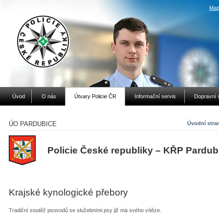
Map
Úvod
O nás
Útvary Policie ČR
Informační servis
Dopravní 
ÚO PARDUBICE
Úvodní stra
Policie České republiky – KŘP Pardub
Krajské kynologické přebory
Tradiční soutěž psovodů se služebními psy již má svého vítěze.