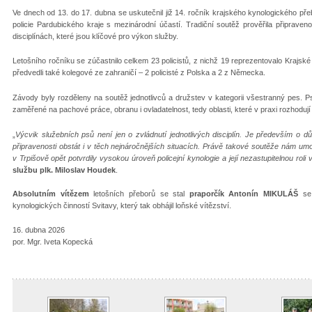
Ve dnech od 13. do 17. dubna se uskutečnil již 14. ročník krajského kynologického pře
policie Pardubického kraje s mezinárodní účastí. Tradiční soutěž prověřila připraveno
disciplínách, které jsou klíčové pro výkon služby.
Letošního ročníku se zúčastnilo celkem 23 policistů, z nichž 19 reprezentovalo Krajské 
předvedli také kolegové ze zahraničí – 2 policisté z Polska a 2 z Německa.
Závody byly rozděleny na soutěž jednotlivců a družstev v kategorii všestranný pes. Ps
zaměřené na pachové práce, obranu i ovladatelnost, tedy oblasti, které v praxi rozhoduj
„
Výcvik služebních psů není jen o zvládnutí jednotlivých disciplín. Je především o
připravenosti obstát i v těch nejnáročnějších situacích. Právě takové soutěže nám umož
v Trpišově opět potvrdily vysokou úroveň policejní kynologie a její nezastupitelnou roli v
službu plk. Miloslav Houdek
.
Absolutním vítězem
letošních přeborů se stal
praporčík Antonín MIKULÁŠ
se
kynologických činností Svitavy, který tak obhá
16. dubna 2026
por. Mgr. Iveta Kopecká