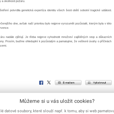
y a okolnosti požáru.
tření potvrdila genetická expertíza identitu všech šesti obětí sobotní tragické události.
d včerejšího dne, avšak naší prioritou bylo nejprve vyrozumět pozůstalé, kterým byla v této
ervence.
žáru nadále zjišťují. Je třeba nejprve vyhodnotit množství zajištěných stop a důkazních
kony. Prosím, buďme ohleduplní k pozůstalým a pamatujme, že veškeré úvahy o příčinách
acemi.
e-mailem
vytisknout
Facebook
X
Corp.
Můžeme si u vás uložit cookies?
 datové soubory, které slouží např. k tomu, aby si web pamatoval