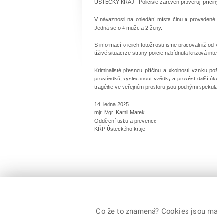
ÚSTECKÝ KRAJ - Policisté zároveň prověřují příčin
V návaznosti na ohledání místa činu a provedené še
Jedná se o 4 muže a 2 ženy.
S informací o jejich totožnosti jsme pracovali již o
tíživé situaci ze strany policie nabídnuta krizová int
Kriminalisté přesnou příčinu a okolnosti vzniku po
prostředků, vyslechnout svědky a provést další ú
tragédie ve veřejném prostoru jsou pouhými spekul
14. ledna 2025
mjr. Mgr. Kamil Marek
Oddělení tisku a prevence
KŘP Ústeckého kraje
Co že to znamená? Cookies jsou malé