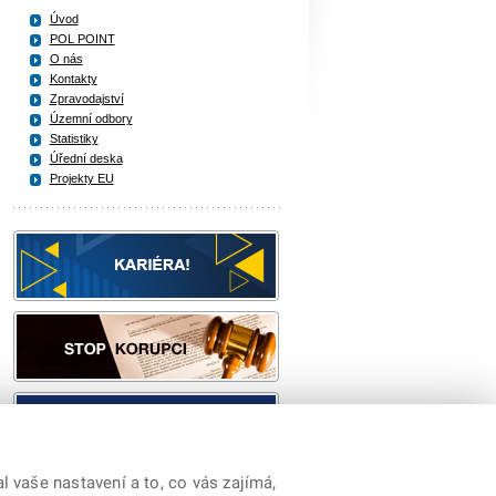
Úvod
POL POINT
O nás
Kontakty
Zpravodajství
Územní odbory
Statistiky
Úřední deska
Projekty EU
 vaše nastavení a to, co vás zajímá,