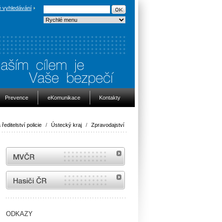
 vyhledávání
Prevence
eKomunikace
Kontakty
ředitelství policie
/
Ústecký kraj
/
Zpravodajství
MVČR
internetové stránky Hasiči ČR
ODKAZY