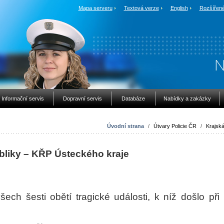
Mapa serveru
Textová verze
English
Rozšířené
Informační servis
Dopravní servis
Databáze
Nabídky a zakázky
Úvodní strana
/
Útvary Policie ČR
/
Krajská 
bliky – KŘP Ústeckého kraje
všech šesti obětí tragické události, k níž došlo při