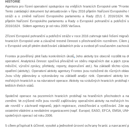
HISTORIE
Agentura pro řízení operativní spolupráce na vnějších hranicích Evropské unie "Fron
Tento zakládající dokument byl aktualizován v říjnu 2016 přijetím Nařízení Evropskéh
stráži a o změně nařízení Evropského parlamentu a Rady (EU) č. 2016/1624. Ma
přijetím Nařízení Evropského parlamentu a Rady o Evropské pohraniční a pobřežní st
2016/1624. Sídlem agentury je od roku 2005 Varšava.
Zřízení Evropské pohraniční a pobřežní stráže v roce 2016 zahrnuje také řešení migra
hranicích Evropské unie a závažné trestné činnosti s přeshraničním rozměrem. Cílem je
v Evropské unii při plném dodržování základních práv a svobod při současném zachová
Frontex je pověřený plnit řadu konkrétních úkolů
.
Jeho aktivity lze obecně rozdělit na 
operativní. Analytická činnost spočívá převážně ve sběru migračních dat a jejich zpr
měsíční, výroční zprávy, přehledy, reporty, doporučení atd.). Na základě těchto výst
opatření (aktivity). Operativní aktivity agentury Frontex jsou rozložené do různých obl
Jsou vždy plánovány a vykonávány na základě analýz rizik. Operativní aktivity lz
mořských hranicích a na návratové operace. Aktivity na vzdušných hranicích probíhají 
letištích třetích států.
Společné operace na pozemních hranicích probíhají na hraničních přechodech a na 
zeměmi. Ve zvýšené míře jsou rovněž zajišťovány operačními aktivity na mořských hra
ale rovněž v záchraně migrantů, jejich registrace, ztotožňování a vytěžování. Zde a
ostatními vládními a nevládními organizacemi (např. Europol, EASO, EFCA, EMSA, UNH
společných operací od roku 2006.
S cílem přispívat k účinné, vysoké a jednotné úrovni ochrany hranic a navracení 