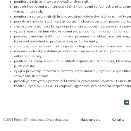
monitoruje migrační toky a provádí analýzu rizik,
provádí hodnocení zranitelnosti včetně hodnocení schopnosti a připraveno
vnějších hranicích,
monitoruje správu vnějších hranic prostřednictvím styčných úředníků (v zem
poskytuje členským státům zvýšenou technickou a operativní pomoc v příp
zřizuje a vysílá jednotky Evropské pohraniční a pobřežní stráže včetně reze
vytvoří rezervu technického vybavení pro případnou mimořádnou pomoc,
pomáhá členským státům při plnění povinností v oblasti návratů migra
(operace) poskytnutím příslušných expertů a techniky,
spolupracuje s Europolem a Eurojustem v boji proti organizované přeshranič
napomáhá členským státům při odborné přípravě vnitrostátní pohraniční s
odborné přípravy,
podílí se na vývoji a výzkumu v oblasti nejnovějších technologií, které ma
jejich ostrahy,
vyvíjí a provozuje informační systémy, které umožňují rychlou a spolehlivo
správě vnějších hranic,
poskytuje nezbytnou pomoc při rozvoji a provozování systému EUROSURu
kontrolu rybolovu (EFCA) a Evropskou agenturou pro námořní bezpečnost (
Fac
© 2026 Policie ČR, všechna práva vyhrazena
Mapa serveru
|
Kontakty