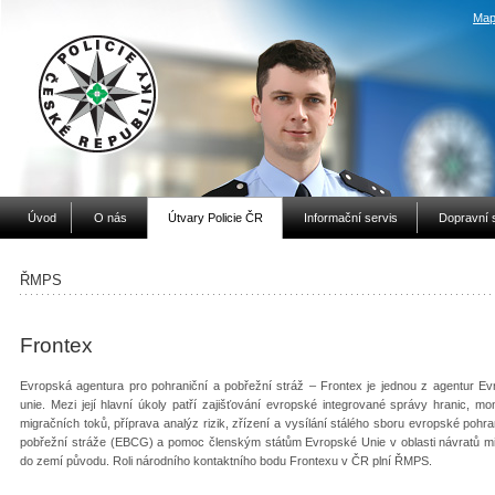
Map
Úvod
O nás
Útvary Policie ČR
Informační servis
Dopravní 
ŘMPS
Frontex
Evropská agentura pro pohraniční a pobřežní stráž – Frontex je jednou z agentur E
unie. Mezi její hlavní úkoly patří zajišťování evropské integrované správy hranic, mon
migračních toků, příprava analýz rizik, zřízení a vysílání stálého sboru evropské pohra
pobřežní stráže (EBCG) a pomoc členským státům Evropské Unie v oblasti návratů m
do zemí původu. Roli národního kontaktního bodu Frontexu v ČR plní ŘMPS.