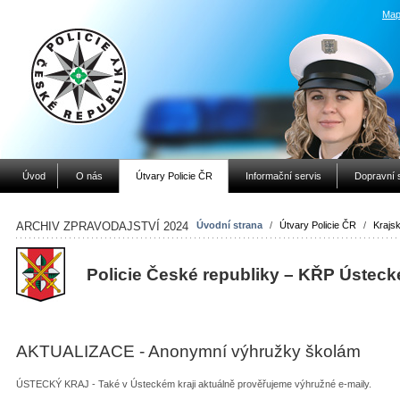
Map
Úvod
O nás
Útvary Policie ČR
Informační servis
Dopravní 
ARCHIV ZPRAVODAJSTVÍ 2024
Úvodní strana
/
Útvary Policie ČR
/
Krajsk
Policie České republiky – KŘP Ústeck
AKTUALIZACE - Anonymní výhružky školám
ÚSTECKÝ KRAJ - Také v Ústeckém kraji aktuálně prověřujeme výhružné e-maily.