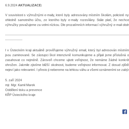
6.9.2024
AKTUALIZACE:
V souvislosti s výhružnými e-maily, které byly adresovány místním školám, policisté ny
ohledně samotného účtu, ze kterého byly e-maily rozesílány. Stále platí, že nech
výhružky považujeme za velmi nízkou. Dle prozatímních informací výhružný e-mail obdr
-----------------------------------------------------------------------------------------------------------
---------------
I v Ústeckém kraji aktuálně prověřujeme výhružný email, který byl adresován místním
jsou zaminované. Se zástupci škol intenzivně komunikujeme a přijali jsme příslušná
zasahovat co nejméně. Zároveň chceme ujistit veřejnost, že nemáme žádné konkré
ohrožen. Jakmile zjistíme bližší okolnosti, budeme veřejnost informovat. Z dosud zji
nejeví jako relevantní. I přesto ji nebereme na lehkou váhu a všemi oznámeními se zab
5. zaří 2024
mjr. Mgr. Kamil Marek
Oddělení tisku a prevence
KŘP Ústeckého kraje
Fac