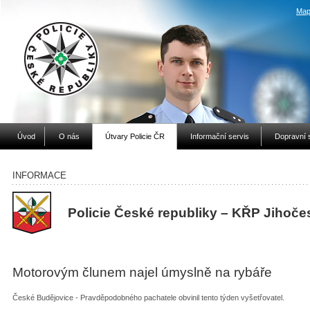
Map
Úvod
O nás
Útvary Policie ČR
Informační servis
Dopravní 
INFORMACE
Policie České republiky – KŘP Jihoče
Motorovým člunem najel úmyslně na rybáře
České Budějovice - Pravděpodobného pachatele obvinil tento týden vyšetřovatel.