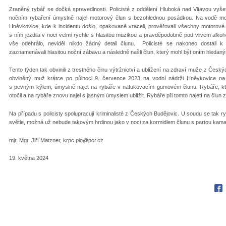
Zraněný rybář se dočká spravedlnosti. Policisté z oddělení Hluboká nad Vltavou vyše
nočním rybaření úmyslně najel motorový člun s bezohlednou posádkou. Na vodě moc 
Hněvkovice, kde k incidentu došlo, opakovaně vraceli, prověřovali všechny motorové
s ním jezdila v noci velmi rychle s hlasitou muzikou a pravděpodobně pod vlivem alkoho
vše odehrálo, neviděl nikdo žádný detail člunu. Policisté se nakonec dostali 
zaznamenávali hlasitou noční zábavu a následně našli člun, který mohl být oním hledaným. 
Tento týden tak obvinili z trestného činu výtržnictví a ublížení na zdraví muže z Česk
obviněný muž krátce po půlnoci 9. července 2023 na vodní nádrži Hněvkovice na 
s pevným kýlem, úmyslně najet na rybáře v nafukovacím gumovém člunu. Rybáře, kt
otočil a na rybáře znovu najel s jasným úmyslem ublížit. Rybáře při tomto najetí na člun z
Na případu s policisty spolupracují kriminalisté z Českých Budějovic. U soudu se tak 
světle, možná už nebude takovým hrdinou jako v noci za kormidlem člunu s partou kam
mjr. Mgr. Jiří Matzner, krpc.pio@pcr.cz
19. května 2024
Fac