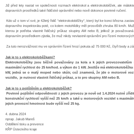
Již před lety nastal ve společnosti rozmach elektrokol a elektrokoloběžek, ale málokte
dopravních prostředků také řidičské oprávnění nebo nově dokonce povinné ručení.
Kdo už o tom ví své, je 42letý řidič “elektrokoloběžky“, který byl ke konci března zasta
dopravního inspektorátu poté, co kolem motohlídky měl prosvištět zhruba 80 km/h. Muž
kterou je potřeba vlastnit řidičský průkaz skupiny AM nebo B, jelikož je považovan
dopravním prostředkem zjistila, že muž nikdy nevlastnil oprávnění pro řízení motorových
Za tuto nerozvážnost mu ve správním řízení hrozí pokuta až 75 000 Kč, čtyři body a záka
Jak je to s elektrokoloběžkami?
Elektrokoloběžky jsou běžně považovány za kola a k jejich provozovatelům 
maximální rychlost do 25 km/hod. a výkon do 1 kW. Jestliže má elektrokoloběžka 
kW, jedná se o malý moped nebo skútr, což znamená, že jde o motorové vozi
vozidlo, je nutnost vlastnit řidičský průkaz, a to pro skupiny AM nebo B.
Jak je to s pojištěním u elektrokoloběžek?
Povinné pojištění odpovědnosti z jejich provozu je nově od 1.4.2024 nutné zříd
konstrukční rychlostí vyšší než 25 km/h a také u motorových vozidel s maximáln
jejich provozní hmotnost bude vyšší než 25 kg.
4. dubna 2024
nprap. Jakub Mareš
Oddělení tisku a prevence
KŘP Ústeckého kraje