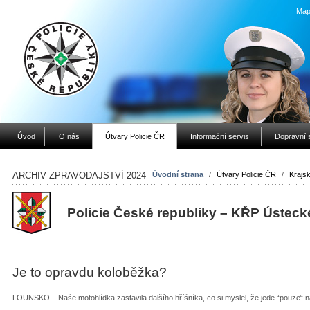
Map
Úvod
O nás
Útvary Policie ČR
Informační servis
Dopravní 
ARCHIV ZPRAVODAJSTVÍ 2024
Úvodní strana
/
Útvary Policie ČR
/
Krajsk
Policie České republiky – KŘP Ústeck
Je to opravdu koloběžka?
LOUNSKO – Naše motohlídka zastavila dalšího hříšníka, co si myslel, že jede “pouze“ n