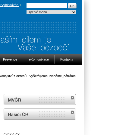
 vyhledávání
Prevence
eKomunikace
Kontakty
vodajství z okresů - vyšetřujeme, hledáme, pátráme
MVČR
internetové stránky Hasiči ČR
ODKAZY