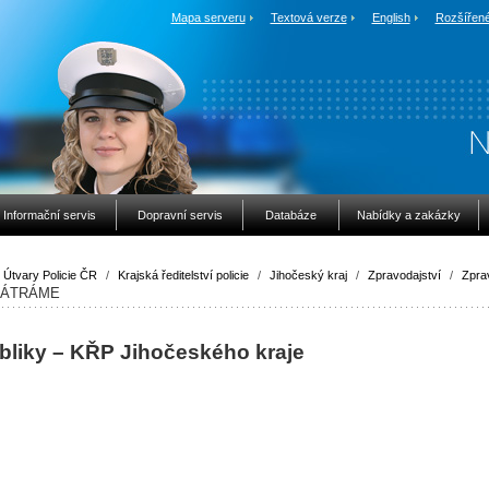
Mapa serveru
Textová verze
English
Rozšířené
Informační servis
Dopravní servis
Databáze
Nabídky a zakázky
Útvary Policie ČR
/
Krajská ředitelství policie
/
Jihočeský kraj
/
Zpravodajství
/
Zpra
PÁTRÁME
bliky – KŘP Jihočeského kraje