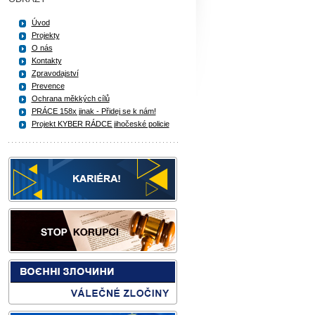
Úvod
Projekty
O nás
Kontakty
Zpravodajství
Prevence
Ochrana měkkých cílů
PRÁCE 158x jinak - Přidej se k nám!
Projekt KYBER RÁDCE jihočeské policie