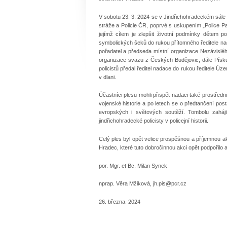
V sobotu 23. 3. 2024 se v Jindřichohradeckém sále 
stráže a Policie ČR, poprvé s uskupením „Police Par
jejímž cílem je zlepšit životní podmínky dětem po
symbolických šeků do rukou přítomného ředitele nad
pořadatel a předseda místní organizace Nezávisléh
organizace svazu z Českých Budějovic, dále Písk
policistů předal ředitel nadace do rukou ředitele 
v dlani.
Účastníci plesu mohli přispět nadaci také prostře
vojenské historie a po letech se o předtančení pos
evropských i světových soutěží. Tombolu zaháj
jindřichohradecké policisty v policejní historii.
Celý ples byl opět velice prospěšnou a příjemnou a
Hradec, které tuto dobročinnou akci opět podpořilo a
por. Mgr. et Bc. Milan Synek
nprap. Věra Mžiková, jh.pis@pcr.cz
26. března. 2024