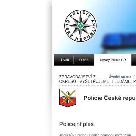
Úvod
O nás
Útvary Policie ČR
ZPRAVODAJSTVÍ Z
Úvodní strana
/
OKRESŮ - VYŠETŘUJEME, HLEDÁME, 
Policie České repu
Policejní ples
Jindřichův Hradec - Peníze pomohou potřebným.