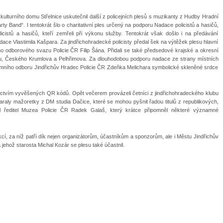
kulturního domu Střelnice uskutečnil další z policejních plesů s muzikanty z Hudby Hradní
ty Band“. I tentokrát šlo o charitativní ples určený na podporu Nadace policistů a hasičů,
licistů a hasičů, kteří zemřeli při výkonu služby. Tentokrát však došlo i na předávání
ace Vlastimila Kašpara. Za jindřichohradecké policisty předal šek na výtěžek plesu hlavní
o odborového svazu Policie ČR Filip Šána. Přidali se také předsedové krajské a okresní
u, Českého Krumlova a Pelhřimova. Za dlouhodobou podporu nadace ze strany místních
Územního odboru Jindřichův Hradec Policie ČR Zdeňka Melichara symbolické skleněné srdce
dnictvím vyvěšených QR kódů. Opět večerem provázeli četníci z jindřichohradeckého klubu
taraly mažoretky z DM studia Dačice, které se mohou pyšnit řadou titulů z republikových,
il ředitel Muzea Policie ČR Radek Galaš, který krátce připomněl některé významné
kcí, za níž patří dík nejen organizátorům, účastníkům a sponzorům, ale i Městu Jindřichův
 jehož starosta Michal Kozár se plesu také účastnil.