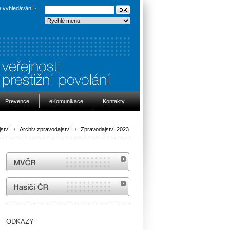
 vyhledávání
Prevence
eKomunikace
Kontakty
ství
/
Archiv zpravodajství
/
Zpravodajství 2023
MVČR
internetové stránky Hasiči ČR
ODKAZY