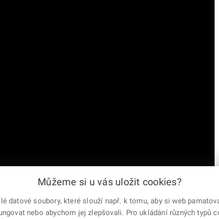
Můžeme si u vás uložit cookies?
 datové soubory, které slouží např. k tomu, aby si web pamatoval
fungovat nebo abychom jej zlepšovali. Pro ukládání různých typů 