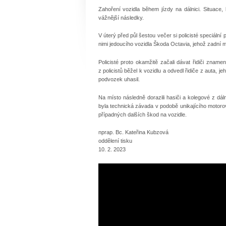
Zahoření vozidla během jízdy na dálnici. Situace,
vážnější následky.
V úterý před půl šestou večer si policisté speciáln
nimi jedoucího vozidla Škoda Octavia, jehož zadní mo
Policisté proto okamžitě začali dávat řidiči znam
z policistů běžel k vozidlu a odvedl řidiče z auta, 
podvozek uhasil.
Na místo následně dorazili hasiči a kolegové z dáln
byla technická závada v podobě unikajícího motoro
případných dalších škod na vozidle.
nprap. Bc. Kateřina Kubzová
oddělení tisku
10. 2. 2023