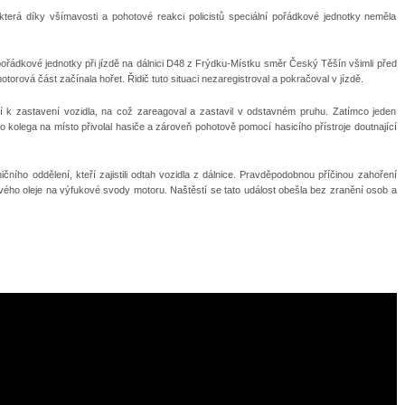
 která díky všímavosti a pohotové reakci policistů speciální pořádkové jednotky neměla
í pořádkové jednotky při jízdě na dálnici D48 z Frýdku-Místku směr Český Těšín všimli před
torová část začínala hořet. Řidič tuto situaci nezaregistroval a pokračoval v jízdě.
ení k zastavení vozidla, na což zareagoval a zastavil v odstavném pruhu. Zatímco jeden
jeho kolega na místo přivolal hasiče a zároveň pohotově pomocí hasicího přístroje doutnající
ičního oddělení, kteří zajistili odtah vozidla z dálnice. Pravděpodobnou příčinou zahoření
vého oleje na výfukové svody motoru. Naštěstí se tato událost obešla bez zranění osob a