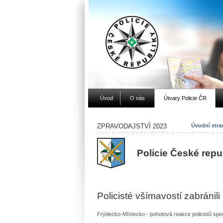
Úvod
O nás
Útvary Policie ČR
ZPRAVODAJSTVÍ 2023
Úvodní stra
Policie České repu
Policisté všímavostí zabráni
Frýdecko-Místecko - pohotová reakce policistů spe