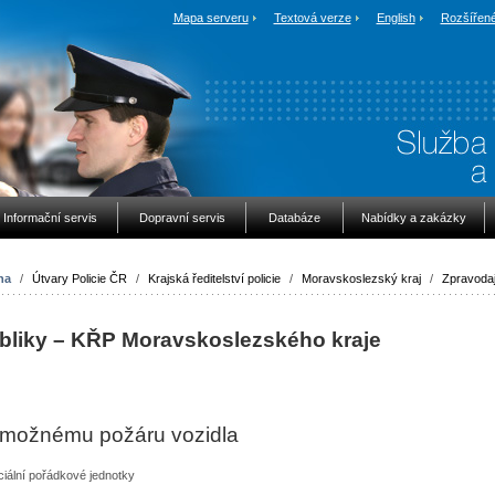
Mapa serveru
Textová verze
English
Rozšířené
Informační servis
Dopravní servis
Databáze
Nabídky a zakázky
na
/
Útvary Policie ČR
/
Krajská ředitelství policie
/
Moravskoslezský kraj
/
Zpravodaj
bliky – KŘP
Moravskoslezského kraje
li možnému požáru vozidla
ciální pořádkové jednotky