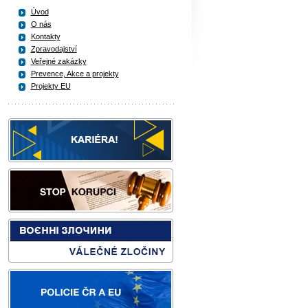
Úvod
O nás
Kontakty
Zpravodajství
Veřejné zakázky
Prevence, Akce a projekty
Projekty EU