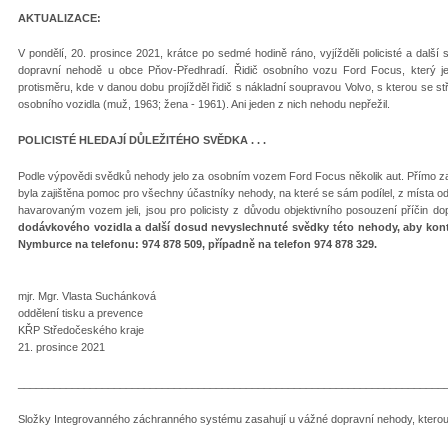
AKTUALIZACE:
V pondělí, 20. prosince 2021, krátce po sedmé hodině ráno, vyjížděli policisté a dal
dopravní nehodě u obce Pňov-Předhradí. Řidič osobního vozu Ford Focus, který jel p
protisměru, kde v danou dobu projížděl řidič s nákladní soupravou Volvo, s kterou se s
osobního vozidla (muž, 1963; žena - 1961). Ani jeden z nich nehodu nepřežil.
POLICISTÉ HLEDAJÍ DŮLEŽITÉHO SVĚDKA . . .
Podle výpovědi svědků nehody jelo za osobním vozem Ford Focus několik aut. Přímo za F
byla zajištěna pomoc pro všechny účastníky nehody, na které se sám podílel, z místa odje
havarovaným vozem jeli, jsou pro policisty z důvodu objektivního posouzení příčin do
dodávkového vozidla a další dosud nevyslechnuté svědky této nehody, aby kontak
Nymburce na telefonu: 974 878 509, případně na telefon 974 878 329.
mjr. Mgr. Vlasta Suchánková
oddělení tisku a prevence
KŘP Středočeského kraje
21. prosince 2021
_______________________________________________________________________
Složky Integrovanného záchranného systému zasahují u vážné dopravní nehody, kterou n