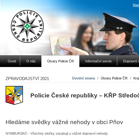
Map
Úvod
O nás
Útvary Policie ČR
Informační servis
Dopravní 
ZPRAVODAJSTVÍ 2021
Úvodní strana
/
Útvary Policie ČR
/
Kraj
Policie České republiky – KŘP Středo
Hledáme svědky vážné nehody v obci Pňov
NYMBURSKO - Všechny složky zasahují u vážné dopravní nehody.