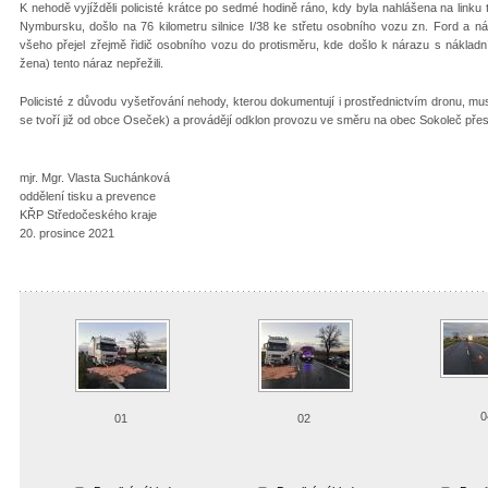
K nehodě vyjížděli policisté krátce po sedmé hodině ráno, kdy byla nahlášena na linku 
Nymbursku, došlo na 76 kilometru silnice I/38 ke střetu osobního vozu zn. Ford a ná
všeho přejel zřejmě řidič osobního vozu do protisměru, kde došlo k nárazu s nákla
žena) tento náraz nepřežili.
Policisté z důvodu vyšetřování nehody, kterou dokumentují i prostřednictvím dronu, mu
se tvoří již od obce Oseček) a provádějí odklon provozu ve směru na obec Sokoleč přes
mjr. Mgr. Vlasta Suchánková
oddělení tisku a prevence
KŘP Středočeského kraje
20. prosince 2021
0
01
02