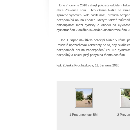
Dne 7. června 2018 zahájili policisté oddělení tisku
akce Prevence Tour.
Dvoučlenná hlídka na služe
správné vybavení kola, viditelnost, pravidla bezpe
nezapomíná ani na chodce, kterým taktéž zdůraz
ohleduplnost mezi cyklisty a chodci na cyklos
cyklotrasách v dalších lokalitách Jihomoravského kr
Dne 1. srpna navštívila policejní hlídka v rámci p
Policisté upozorňovali rekreanty na to, aby si důsl
nezapomněli ani na zabezpečení kol. Na cyklotras
bezpečný a ohleduplný pohyb na těchto cestách.
kpt. Zdeňka Procházková, 11. červana 2018
1 Prevence tour BM
2 Preve