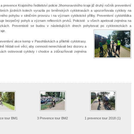
 a prevence Krajského ředitelství policie Jihomoravského kraje již druhý ročník preventivní
bních jízdních kolech vyrazila po brněnských cyklotrasách a upozorňovala cyklisty na
čného pohybu v silničním provozu i na význam cyklistické přilby. Preventivní cyklohlídka
ňuje bezpečný pohyb a význam reflexních prvků.
Policisté u všech apelovali zejména na
tezkách.
Preventisté se budou v následujících dnech pohybovat po
cyklostezkách a
aje.
reventivní akce kemp v Pasohlávkách a přilehlé cyklotrasy.
edně hlídali své věci, aby cennosti nenechávali bez dozoru a
ách oslovovali cyklisty i chodce a zdůrazňovali zejména
nce tour BM1
3 Prevence tour BM2
1 prevence tour 2018 (1)