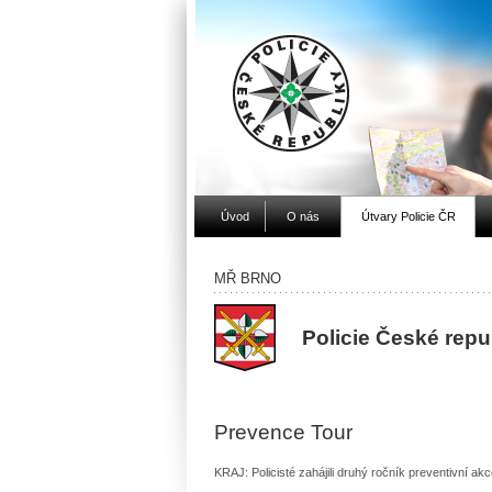
Úvod
O nás
Útvary Policie ČR
MŘ BRNO
Policie České rep
Prevence Tour
KRAJ: Policisté zahájili druhý ročník preventivní a