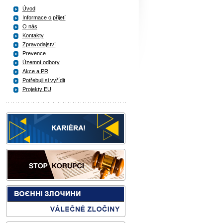
Úvod
Informace o přijetí
O nás
Kontakty
Zpravodajství
Prevence
Územní odbory
Akce a PR
Potřebuji si vyřídit
Projekty EU