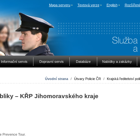
Mapa serveru
Textová verze
English
Rozšířené
Informační servis
Dopravní servis
Databáze
Nabídky a zakázky
Úvodní strana
/
Útvary Policie ČR
/
Krajská ředitelství pol
ubliky – KŘP Jihomoravského kraje
kce Prevence Tour.