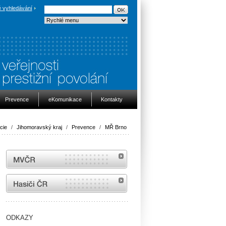
 vyhledávání
Prevence
eKomunikace
Kontakty
icie
/
Jihomoravský kraj
/
Prevence
/
MŘ Brno
MVČR
internetové stránky Hasiči ČR
ODKAZY