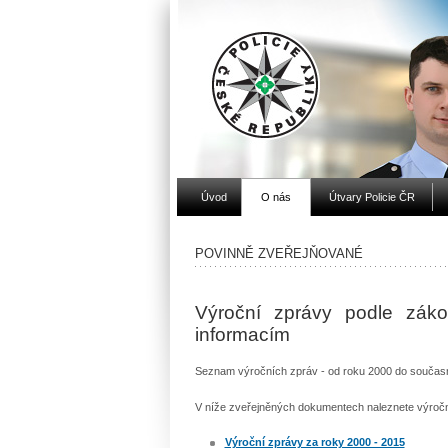
Úvod
O nás
Útvary Policie ČR
POVINNĚ ZVEŘEJŇOVANÉ
Výroční zprávy podle zák
informacím
Seznam výročních zpráv - od roku 2000 do součas
V níže zveřejněných dokumentech naleznete výroční 
Výroční zprávy za roky 2000 - 2015