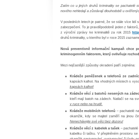
Zatím co u jiných druhů kriminality se pachatelé s
nového nehledají a zůstávají dlouhodobě u ověřený
V posledních letech je patrné, že se stále více lid
zabezpečení. To je pravděpodobně jeden z faktorů, k
z výroční zprávy ke kriminalitě za rok 2015
http
druhů kriminality, u kterého byl v roce 2015 zazna
Nová preventivně informační kampaň chce pro
kriminogenním faktorem, který ovlivňuje rozhod
Mezi nejčastější způsoby okradení patří zejména:
Krádeže peněženek a telefonů ze zadníc
kapsách kalhot. Na vhodných místech s vysok
kapsách kalhot!
Krádeže věcí z batohů nesených na záde
kteří mají batoh na zádech. Natlačí se na s
v ruce nebo na hrudi!.
Krádeže mobilních telefonů
– pachatelé na
okamžik, kdy se majitel zaměří na jinou čin
Nenechávejte své věci bez dozoru!
Krádeže věcí z kabelek a tašek
– pachatelé
kabelku či tašku. V přeplněném prostoru se 
okamžik nastupování, vystupování či jízdy p