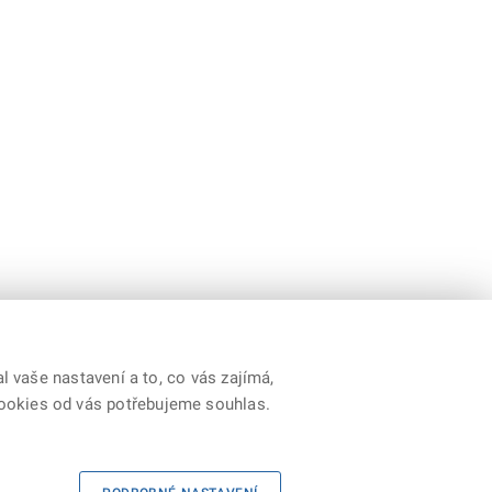
 vaše nastavení a to, co vás zajímá,
cookies od vás potřebujeme souhlas.
Youtube
|
Prohlášení o přístupnosti
|
RSS