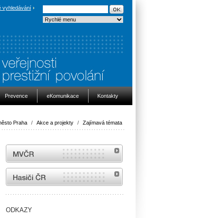
 vyhledávání
Prevence
eKomunikace
Kontakty
město Praha
/
Akce a projekty
/
Zajímavá témata
MVČR
internetové stránky Hasiči ČR
ODKAZY