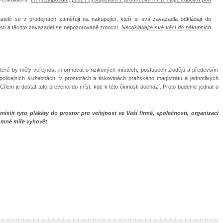
atelé se v prodejnách zaměřují na nakupující, kteří si svá zavazadla odkládají do
nosti a těchto zavazadel se nepozorovaně zmocní.
Neodkládejte své věci do nákupních
teré by měly veřejnost informovat o rizikových místech, postupech zlodějů a především
policejních služebnách, v prostorách a tiskovinách pražského magistrátu a jednotlivých
ílem je dostat tuto prevenci do míst, kde k této činnosti dochází. Proto budeme jednat o
ístit tyto plakáty do prostor pro veřejnost ve Vaší firmě, společnosti, organizací
umné míře vyhovět
.