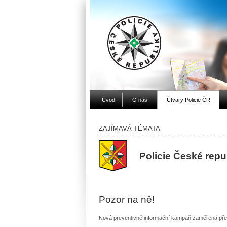
Úvod
O nás
Útvary Policie ČR
ZAJÍMAVÁ TÉMATA
Policie České rep
Pozor na ně!
Nová preventivně informační kampaň zaměřená př