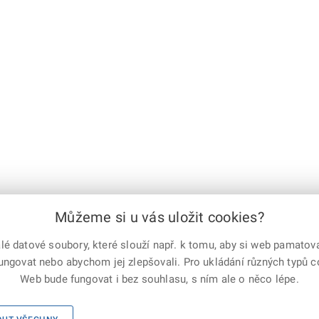
Můžeme si u vás uložit cookies?
 datové soubory, které slouží např. k tomu, aby si web pamatoval
fungovat nebo abychom jej zlepšovali. Pro ukládání různých typů 
e-mailem
vytisknout
Facebook
X
Web bude fungovat i bez souhlasu, s ním ale o něco lépe.
Corp.
Mapa serveru
|
Kontakty
|
Facebook
|
Instagram
|
X Corp.
|