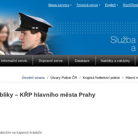
Mapa serveru
Textová verze
English
Rozšířené
Informační servis
Dopravní servis
Databáze
Nabídky a zakázky
Úvodní strana
/
Útvary Policie ČR
/
Krajská ředitelství policie
/
Hlavní 
ubliky – KŘP hlavního města Prahy
edevším na kapesní krádeže