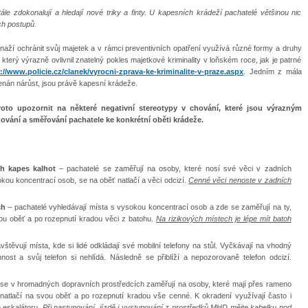
tále zdokonalují a hledají nové triky a finty. U kapesních krádeží pachatelé většinou nic
ch postupů.
í snaží ochránit svůj majetek a v rámci preventivních opatření využívá různé formy a druhy
terý výrazně ovlivnil znatelný pokles majetkové kriminality v loňském roce, jak je patrné
://www.policie.cz/clanek/vyrocni-zprava-ke-kriminalite-v-praze.aspx
. Jedním z mála
menán nárůst, jsou právě kapesní krádeže.
to upozornit na některé negativní stereotypy v chování, které jsou výrazným
ování a směřování pachatele ke konkrétní oběti krádeže.
h kapes kalhot
– pachatelé se zaměřují na osoby, které nosí své věci v zadních
ou koncentrací osob, se na oběť natlačí a věci odcizí.
Cenné věci nenoste v zadních
ch
– pachatelé vyhledávají místa s vysokou koncentrací osob a zde se zaměřují na ty,
vou oběť a po rozepnutí kradou věci z batohu.
Na rizikových místech je lépe mít batoh
vštěvují místa, kde si lidé odkládají své mobilní telefony na stůl. Vyčkávají na vhodný
nost a svůj telefon si nehlídá. Následně se přiblíží a nepozorovaně telefon odcizí.
 se v hromadných dopravních prostředcích zaměřují na osoby, které mají přes rameno
natlačí na svou oběť a po rozepnutí kradou vše cenné. K okradení využívají často i
o eskalátoru.
Při nastupování, jízdě i vystupování z prostředků MHD mějte kabelku pod