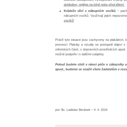
dohledem, nejlépe na klíně nebo před tělem!.
Krádeže věcí z nákupních vozíků
– pach
nákupních vozíků. Využívají jejich nepozor
vozíků!
Právě tyto situace jsou zachyceny na plakátech, k
prevencí. Plakáty a vizuály se postupně objeví v 
městských částí, v dopravních prostředcích apod. C
možné podpoře i s dalšími subjekty.
Pokud budete chtít v rámci péče o zákazníky um
apod., budeme se snažit všem žadatelům v roz
por. Bc. Ladislav Beránek – 4. 4. 2016