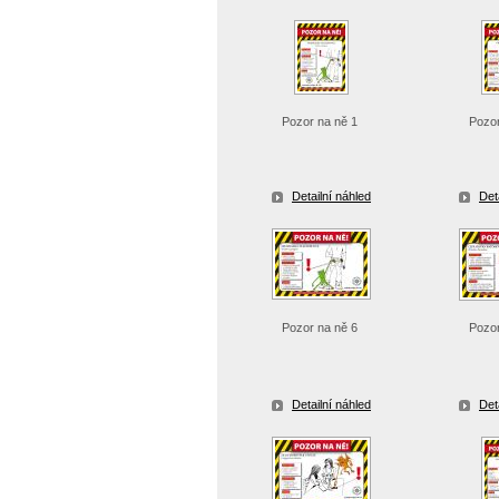
Pozor na ně 1
Pozo
Detailní náhled
Det
Pozor na ně 6
Pozo
Detailní náhled
Det