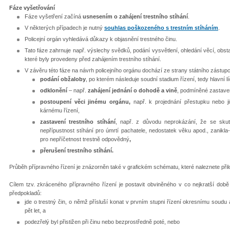
Fáze vyšetřování
Fáze vyšetření začíná
usnesením o zahájení trestního stíhání
.
V některých případech je nutný
souhlas poškozeného s trestním stíháním
.
Policejní orgán vyhledává důkazy k objasnění trestného činu.
Tato fáze zahrnuje např. výslechy svědků, podání vysvětlení, ohledání věcí, obs
které byly provedeny před zahájením trestního stíhání.
V závěru této fáze na návrh policejního orgánu dochází ze strany státního zástupc
podání obžaloby
, po kterém následuje soudní stadium řízení, tedy hlavní 
odklonění
– např.
zahájení jednání o dohodě a vině
, podmíněné zastavení
postoupení věci jinému orgánu,
např. k projednání přestupku nebo j
kárnému řízení,
zastavení trestního stíhání
, např. z důvodu neprokázání, že se skut
nepřípustnost stíhání pro úmrtí pachatele, nedostatek věku apod., zanikla-
pro nepříčetnost trestně odpovědný
,
přerušení trestního stíhání.
Průběh přípravného řízení je znázorněn také v grafickém schématu, které naleznete při
Cílem tzv. zkráceného přípravného řízení je postavit obviněného v co nejkratší dob
předpokladů:
jde o trestný čin, o němž přísluší konat v prvním stupni řízení okresnímu soudu
pět let, a
podezřelý byl přistižen při činu nebo bezprostředně poté, nebo