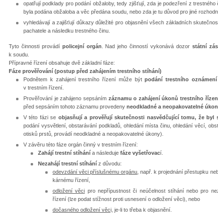
opatřují podklady pro podání obžaloby, tedy zjišťují, zda je podezření z trestného
byla podána obžaloba a věc předána soudu, nebo zda je tu důvod pro jiné rozhodnut
vyhledávají a zajišťují důkazy důležité pro objasnění všech základních skutečno
pachatele a následku trestného činu.
Tyto činnosti provádí
policejní orgán
. Nad jeho činností vykonává dozor
státní zá
k soudu.
Přípravné řízení obsahuje dvě základní fáze:
Fáze prověřování (postup před zahájením trestního stíhání)
Podnětem k zahájení trestního řízení může být
podání trestního oznámení
v trestním řízení.
Prověřování je zahájeno sepsáním
záznamu o zahájení úkonů trestního řízen
před sepsáním tohoto záznamu provedeny
neodkladné a neopakovatelné úko
V této fázi se
objasňují a prověřují skutečnosti
nasvědčující tomu, že byl 
podání vysvětlení, obstarávání podkladů, ohledání místa činu, ohledání věcí, obs
otisků prstů, provádí neodkladné a neopakovatelné úkony).
V závěru této fáze orgán činný v trestním řízení:
Zahájí trestní stíhání
a následuje
fáze vyšetřovac
í.
Nezahájí trestní stíhání
z důvodu:
odevzdání věci příslušnému orgánu
, např. k projednání přestupku ne
kárnému řízení,
odložení věci
pro nepřípustnost či neúčelnost stíhání nebo pro nezj
řízení (lze podat stížnost proti usnesení o odložení věci), nebo
dočasného odložení věc
i, je-li to třeba k objasnění.