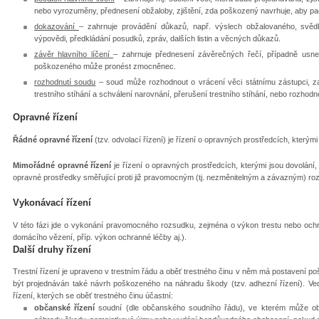
nebo vyrozuměny, přednesení obžaloby, zjištění, zda poškozený navrhuje, aby pac
dokazování
– zahrnuje provádění důkazů, např. výslech obžalovaného, svědk
výpovědi, předkládání posudků, zpráv, dalších listin a věcných důkazů.
závěr hlavního líčení
– zahrnuje přednesení závěrečných řečí, případně usn
poškozeného může pronést zmocněnec.
rozhodnutí soudu
– soud může rozhodnout o vrácení věci státnímu zástupci, za
trestního stíhání a schválení narovnání, přerušení trestního stíhání, nebo rozhod
Opravné řízení
Řádné opravné řízení
(tzv. odvolací řízení) je řízení o opravných prostředcích, kterými
Mimořádné opravné řízení
je řízení o opravných prostředcích, kterými jsou dovolání
opravné prostředky směřující proti již pravomocným (tj. nezměnitelným a závazným) ro
Vykonávací řízení
V této fázi jde o vykonání pravomocného rozsudku, zejména o výkon trestu nebo ochr
domácího vězení, příp. výkon ochranné léčby aj.).
Další druhy řízení
Trestní řízení je upraveno v trestním řádu a oběť trestného činu v něm má postavení p
být projednáván také návrh poškozeného na náhradu škody (tzv. adhezní řízení). Ved
řízení, kterých se oběť trestného činu účastní:
občanské řízení
soudní (dle občanského soudního řádu), ve kterém může oběť