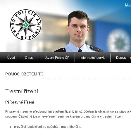
Map
Úvod
O nás
Útvary Policie ČR
Informační servis
Dopravní 
POMOC OBĚTEM TČ
Trestní řízení
Přípravné řízení
Přípravné řízení je předsoudním stadiem řízení, jehož účelem je objasnit co se stalo a 
soudem. Částečně jde o neveřejné řízení, ve kterém orgány činné v trestním řízení:
prověřují podezření ze spáchání trestného činu,