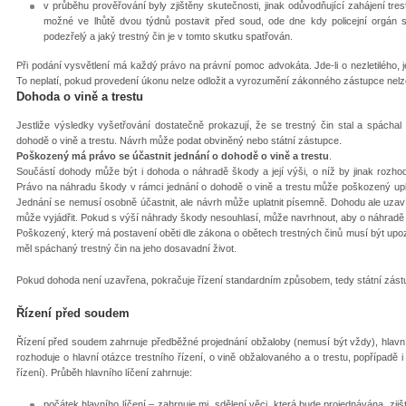
v průběhu prověřování byly zjištěny skutečnosti, jinak odůvodňující zahájení tre
možné ve lhůtě dvou týdnů postavit před soud, ode dne kdy policejní orgán s
podezřelý a jaký trestný čin je v tomto skutku spatřován.
Při podání vysvětlení má každý právo na právní pomoc advokáta. Jde-li o nezletilého
To neplatí, pokud provedení úkonu nelze odložit a vyrozumění zákonného zástupce nelze 
Dohoda o vině a trestu
Jestliže výsledky vyšetřování dostatečně prokazují, že se trestný čin stal a spáchal
dohodě o vině a trestu. Návrh může podat obviněný nebo státní zástupce.
Poškozený má právo se účastnit jednání o dohodě o vině a trestu
.
Součástí dohody může být i dohoda o náhradě škody a její výši, o níž by jinak rozho
Právo na náhradu škody v rámci jednání o dohodě o vině a trestu může poškozený uplat
Jednání se nemusí osobně účastnit, ale návrh může uplatnit písemně. Dohodu ale uzav
může vyjádřit. Pokud s výší náhrady škody nesouhlasí, může navrhnout, aby o náhradě 
Poškozený, který má postavení oběti dle zákona o obětech trestných činů musí být upoz
měl spáchaný trestný čin na jeho dosavadní život.
Pokud dohoda není uzavřena, pokračuje řízení standardním způsobem, tedy státní zástup
Řízení před soudem
Řízení před soudem zahrnuje předběžné projednání obžaloby (nemusí být vždy), hlavní l
rozhoduje o hlavní otázce trestního řízení, o vině obžalovaného a o trestu, popřípadě
řízení). Průběh hlavního líčení zahrnuje:
počátek hlavního líčení
– zahrnuje mj. sdělení věci, která bude projednávána, zjiš