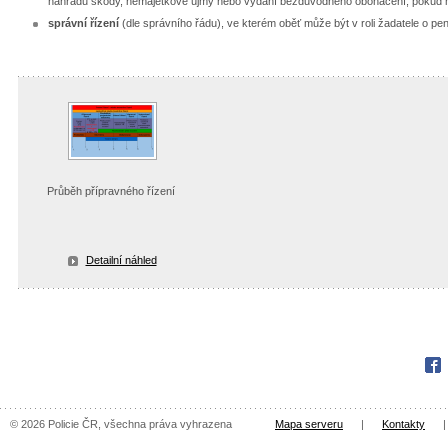
náhradu škody, nemajetkové újmy nebo vydání bezdůvodného obohacení, pokud nár
správní řízení
(dle správního řádu), ve kterém oběť může být v roli žadatele o pe
Průběh přípravného řízení
Detailní náhled
Fac
© 2026 Policie ČR, všechna práva vyhrazena
Mapa serveru
|
Kontakty