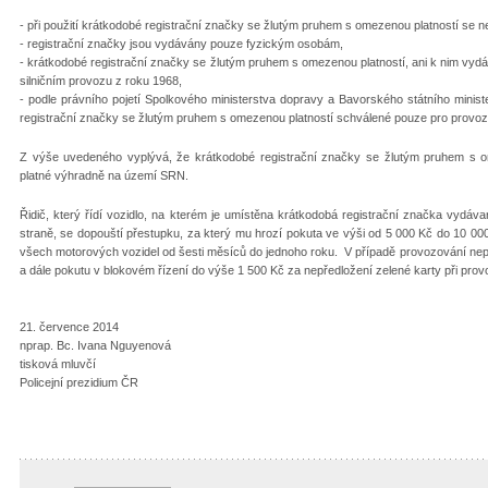
- při použití krátkodobé registrační značky se žlutým pruhem s omezenou platností se ne
- registrační značky jsou vydávány pouze fyzickým osobám,
- krátkodobé registrační značky se žlutým pruhem s omezenou platností, ani k nim vy
silničním provozu z roku 1968,
- podle právního pojetí Spolkového ministerstva dopravy a Bavorského státního ministe
registrační značky se žlutým pruhem s omezenou platností schválené pouze pro provoz 
Z výše uvedeného vyplývá, že krátkodobé registrační značky se žlutým pruhem s o
platné výhradně na území SRN.
Řidič, který řídí vozidlo, na kterém je umístěna krátkodobá registrační značka vydá
straně, se dopouští přestupku, za který mu hrozí pokuta ve výši od 5 000 Kč do 10 000
všech motorových vozidel od šesti měsíců do jednoho roku. V případě provozování nepoj
a dále pokutu v blokovém řízení do výše 1 500 Kč za nepředložení zelené karty při prov
21. července 2014
nprap. Bc. Ivana Nguyenová
tisková mluvčí
Policejní prezidium ČR