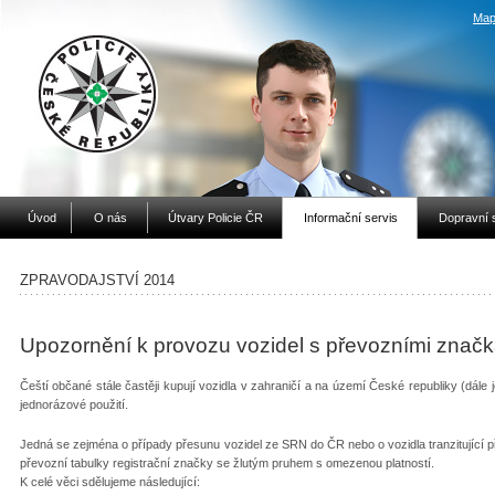
Map
Úvod
O nás
Útvary Policie ČR
Informační servis
Dopravní 
ZPRAVODAJSTVÍ 2014
Upozornění k provozu vozidel s převozními zna
Čeští občané stále častěji kupují vozidla v zahraničí a na území České republiky (dále
jednorázové použití.
Jedná se zejména o případy přesunu vozidel ze SRN do ČR nebo o vozidla tranzitující p
převozní tabulky registrační značky se žlutým pruhem s omezenou platností.
K celé věci sdělujeme následující: