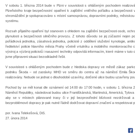
V sobotu 1. března 2014 bude v Plzni v souvislosti s ohlášeným pochodem realizováno
Plzeňského kraje bezpečnostní opatření k zajištění vnitřního pořádku a bezpečnost
shromáždění je spolupracováno s místní samosprávou, dopravními podniky, městskou p
systému.
Rozsah přijatého opatření byl stanoven s ohledem na zajištění bezpečnosti osob, ochr
plynulosti a bezpečnosti silničního provozu. Z tohoto důvodu se jej zúčastní nejen pol
pořádková jednotka, zásahová jednotka, policisté z oddělení služební kynologie, antikon
ředitelství policie hlavního města Prahy včetně vrtulníku a mobilního monitorovacího 
výstroj a výzbroj policistů i nasazení techniky odpovídá informacím, které máme v tuto c
jsme připraveni situaci bezodkladně řešit.
V souvislosti s ohlášeným pochodem bude z hlediska dopravy ve městě zákaz parková
podniku Škoda – od zastávky MHD ve směru do centra až na náměstí Emila Škody
realizovány. Nebude se jednat o dlouhodobé uzavírky, dotčené ulice budou uzavřeny pou
Pochod by se měl konat dle oznámení od 14:00 do 17:00 hodin, v sobotu 1. března 
Náměstí Republiky, následovat budou ulice Františkánská, Martinská, Americká, Tylo
aby se v místech plánované trasy či v její bezprostřední blízkosti nezdržovali a
bezproblémové dopravy je pak nutné řádně dodržovat dopravní značení a respektovat po
por. Ivana Telekešová, DiS.
27. února 2014
Fac