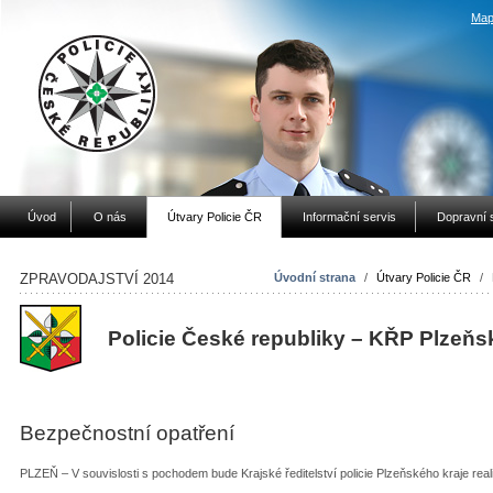
Map
Úvod
O nás
Útvary Policie ČR
Informační servis
Dopravní 
ZPRAVODAJSTVÍ 2014
Úvodní strana
/
Útvary Policie ČR
/
Policie České republiky – KŘP Plzeňs
Bezpečnostní opatření
PLZEŇ – V souvislosti s pochodem bude Krajské ředitelství policie Plzeňského kraje rea