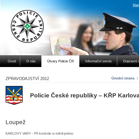
Map
Úvod
O nás
Útvary Policie ČR
Informační servis
Dopravní 
ZPRAVODAJSTVÍ 2012
Úvodní strana
/
Policie České republiky – KŘP Karlov
Loupež
KARLOVY VARY - Při kontrole si měnil jméno