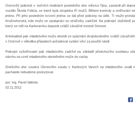
Ostrovští policisté v nočních hodinách posledního dne měsíce října, zastavili při dop
vozidlo Škoda Felicia, ve které byla skupinka tří mužů. Během kontroly a ověřování to
jméno. Při jeho posledním tvrzení jména se dal před policisty na útěk. Ti muže pronás
Krušnohorská, kde muže ve spolupráci se strážníky zadrželi. Na policejní služebně pak
který se měl na Karlovarsku dopustit zvlášť závažné trestné činnosti.
Kriminalisté pak mladistvého muže obvinili ze spáchání dvojnásobného zvlášť závažného
v Ostrově v několika případech požadovat vydání věcí za použití násilí.
Policejní vyšetřovatel pak mladistvého zadržel na základě předchozího souhlasu s
návrhu na vzetí mladistvého obviněného muže do vazby.
Dnešního dne soudce Okresního soudu v Karlových Varech na mladistvého uvalil v
pachatele nebudeme poskytovat.
por. Ing. Pavel Valenta
02.11.2012
Fac