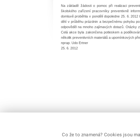
Na základě žádosti o pomoc při realizaci preven
školského zařízení pracovníky preventivně infor
domluvě proběhla v pondělí dopoledne 25. 6. 2012 
dětí v průběhu prázdnin a bezpečnému pohybu po 
odpověděl na mnoho zajímavých dotazů. Otázky ze
Celá akce byla zakončena potleskem a poděkováním
několik preventivních materiálů a upomínkových pře
nprap. Udo Ertner
25. 6. 2012
Co že to znamená? Cookies jsou malé