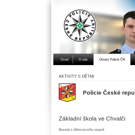
Úvod
O nás
Útvary Policie ČR
AKTIVITY S DĚTMI
Policie České rep
Základní škola ve Chvalči
Beseda s dětmi prvního stupně