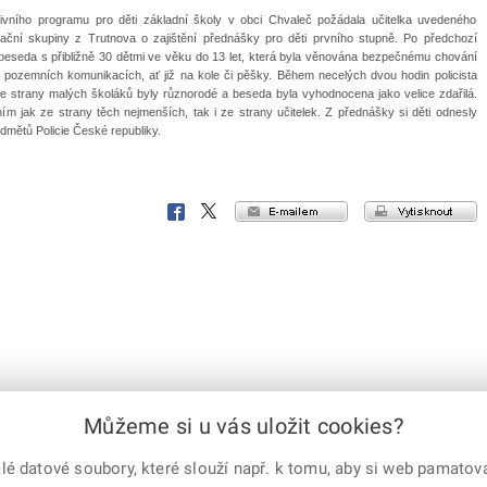
tivního programu pro děti základní školy v obci Chvaleč požádala učitelka uvedeného
mační skupiny z Trutnova o zajištění přednášky pro děti prvního stupně. Po předchozí
beseda s přibližně 30 dětmi ve věku do 13 let, která byla věnována bezpečnému chování
pozemních komunikacích, ať již na kole či pěšky. Během necelých dvou hodin policista
 strany malých školáků byly různorodé a beseda byla vyhodnocena jako velice zdařilá.
 jak ze strany těch nejmenších, tak i ze strany učitelek. Z přednášky si děti odnesly
dmětů Policie České republiky.
e-mailem
vytisknout
Facebook
X
Corp.
Můžeme si u vás uložit cookies?
 datové soubory, které slouží např. k tomu, aby si web pamatoval