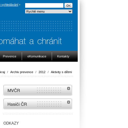
 vyhledávání
Prevence
eKomunikace
Kontakty
kraj
/
Archiv prevence
/
2012
/
Aktivity s dětmi
MVČR
internetové stránky Hasiči ČR
ODKAZY