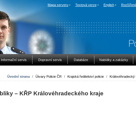
Mapa serveru
Textová verze
English
Rozšířené
Informační servis
Dopravní servis
Databáze
Nabídky a zakázky
Úvodní strana
/
Útvary Policie ČR
/
Krajská ředitelství policie
/
Královéhradecký 
ubliky – KŘP Královéhradeckého kraje