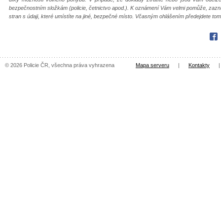
bezpečnostním složkám (policie, četnictvo apod.). K oznámení Vám velmi pomůže, zaznamen
stran s údaji, které umístíte na jiné, bezpečné místo. Včasným ohlášením předejdete to
Fac
© 2026 Policie ČR, všechna práva vyhrazena
Mapa serveru
|
Kontakty