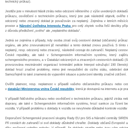
technický průkaz).
Jestliže jste v minulosti hlásili ztrátu nebo odcizení některého z výše uvedených doklad
průkazu, osvědčení o technickém průkazu, který jste pak následně objevili, ověřte s
odcizený nebo ztracený doklad je považován za neplatný. Zejména v letních měsíc
prostor a
Národní ústředna Interpolu Praha
pro celý zbytek světa řeší desítky př
z důvodu předložení „svého“ ale „neplatného dokladu“.
Jedná se zejména o případy, kdy osoba ztratí svůj cestovní doklad (občanský průkaz
orgánu, ale jeho znovunalezení již nenahlásí a tento doklad znovu používá. S tímto
neplatný, resp. odcizený nebo ztracený, následně cestuje do zahraničí. Neplatný cestovn
České republiky, ale také v Schengenském informačním systému, který zajišťu
schengenského prostoru, a v Databázi odcizených a ztracených cestovních dokladů (St
provozována mezinárodní organizací kriminální policie Interpol sdružující 190 členský
doklad hrozí značné problémy, mimo jiné nevpuštění do cizího státu, odebrání d
Samozřejmě to také znamená do vyjasnění situace a potvrzení identity značné zdržení.
Ověřit platnost, resp. neplatnost v případě vašeho občanského průkazu nebo ce
v
databázi Ministerstva vnitra České republiky
, která je dostupná na internetu a je pr
V případě řidičského průkazu nebo osvědčení o technickém průkazu, jejichž ztráta neb
dopravy, ale také v Schengenském informačním systému, hrozí sankce za řízení bez
vozidla. V případě problému s doklady k vozidlu se nevyhnete důkladné kontrole vozidla
Doporučení Schengenské pracovní skupiny Rady EU pro SIS a Národní centrály SIREN
Při cestách do zahraničí si své doklady důsledně chraňte. Doklady občanů Evropské u
díky možnosti volného pohybu. V případě, že doklady ztratíte nebo jsou vám odciz