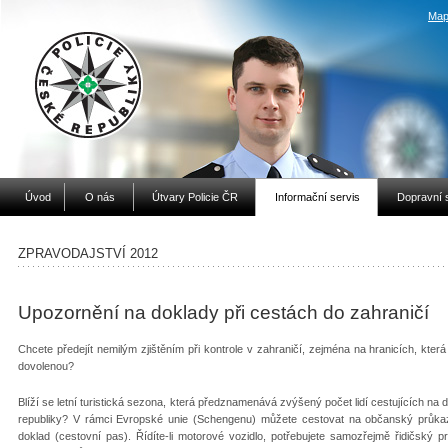
Map
Úvod
O nás
Útvary Policie ČR
Informační servis
Dopravní 
ZPRAVODAJSTVÍ 2012
Upozornění na doklady při cestách do zahraničí
Chcete předejít nemilým zjištěním při kontrole v zahraničí, zejména na hranicích, kter
dovolenou?
Blíží se letní turistická sezona, která předznamenává zvýšený počet lidí cestujících na 
republiky? V rámci Evropské unie (Schengenu) můžete cestovat na občanský průkaz,
doklad (cestovní pas). Řídíte-li motorové vozidlo, potřebujete samozřejmě řidičský