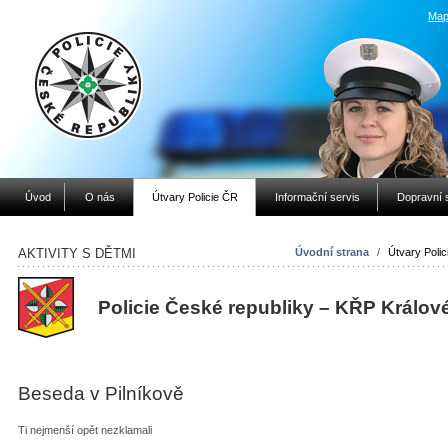
Map
Úvod
O nás
Útvary Policie ČR
Informační servis
Dopravní 
AKTIVITY S DĚTMI
Úvodní strana
/
Útvary Poli
Policie České republiky – KŘP Králov
Beseda v Pilníkově
Ti nejmenší opět nezklamali