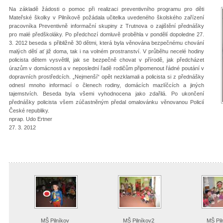
Na základě žádosti o pomoc při realizaci preventivního programu pro děti
Mateřské školky v Pilníkově požádala učitelka uvedeného školského zařízení
pracovníka Preventivně informační skupiny z Trutnova o zajištění přednášky
pro malé předškoláky. Po předchozí domluvě proběhla v pondělí dopoledne 27.
3. 2012 beseda s přibližně 30 dětmi, která byla věnována bezpečnému chování
malých dětí ať již doma, tak i na volném prostranství. V průběhu necelé hodiny
policista dětem vysvětlil, jak se bezpečně chovat v přírodě, jak předcházet
úrazům v domácnosti a v neposlední řadě rodičům připomenout řádné poutání v
dopravních prostředcích. „Nejmenší“ opět nezklamali a policista si z přednášky
odnesl mnoho informací o členech rodiny, domácích mazlíčcích a jiných
tajemstvích. Beseda byla všemi vyhodnocena jako zdařilá. Po ukončení
přednášky policista všem zúčastněným předal omalovánku věnovanou Policií
České republiky.
nprap. Udo Ertner
27. 3. 2012
MŠ Pilníkov
MŠ Pilníkov2
MŠ Pil