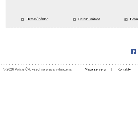
Detailní náhled
Detailní náhled
Detai
Fac
© 2026 Policie ČR, všechna práva vyhrazena
Mapa serveru
|
Kontakty