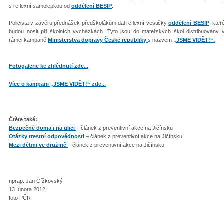
s reflexní samolepkou od
oddělení BESIP
.
Policista v závěru přednášek předškolákům dal reflexní vestičky
oddělení BESIP
, kter
budou nosit při školních vycházkách. Tyto jsou do mateřských škol distribuovány 
rámci kampaně
Ministerstva dopravy České republiky
s názvem
„JSME VIDĚT!“.
Fotogalerie ke zhlédnutí zde...
Více o kampani „JSME VIDĚT!“ zde...
Čtěte také:
Bezpečně doma i na ulici
– článek z preventivní akce na Jičínsku
Otázky trestní odpovědnosti
– článek z preventivní akce na Jičínsku
Mezi dětmi ve družině
– článek z preventivní akce na Jičínsku
nprap. Jan Čížkovský
13. února 2012
foto PČR