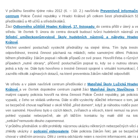
V průběhu šestého týdne roku 2012 (6. – 10. 2.) navštívilo
Preventivně informačn
centrum
Policie České republiky v Hradci Králové při celkem šesti přednáškách 5
předškoláků a 48 učňů a středoškoláků.
Žáci
Odborného učiliště Hradec Králové, 17. listopadu
do centra přišli v úterý a v
středu. Ve čtvrtek 9. února do centra dorazili budoucí tvůrci hudebních nástrojů z
Střední uměleckoprůmyslové školy hudebních nástrojů a nábytku Hrade
Králové
.
Všichni uvedení posluchači vyslechli přednášky na stejné téma. Tím byla trestn
odpovědnost, trestná činnost páchaná na mládeži, nebo samotnými dětmi. Policist
během přednášky žákům popsal i několik případů ze své praxe. Hovořil třeba o různýc
případech „nutné obrany“, přičemž posluchačům popsal to, kdy se o nutnou obran
jedná a kdy ne. Dále bylo hovořeno o trestné činnosti spojené s virtuální komunikací
zaznělo několik zajímavých dotazů, na které preventista žákům náležitě odpověděl.
Ve středu a v pátek navštívili centrum předškoláci z
Mateřské školy Lužická Hrade
Králové
a ve čtvrtek dopoledne centrum zaplnili žáci
Mateřské školy Slavíčkova
. 
malými caparty policista hovořil na téma činnosti Policie České republiky, jak policist
vypadá, z čeho se skládá uniforma. Dále si děti vyslechly důležité informace o tom, ja
se bezpečně chovat například v okolí hřiště „před domem“, když je náhodou rodiče pust
ven samotné. Hovořeno bylo o cizích lidech, zvířatech a věcech, které nemusí na prvn
pohled vypadat nebezpečně, ale při bližším kontaktu by malé dítě na tot
„setkání“nemuselo dlouho zapomenout.
V průběhu přednášek si děti prohlédly názornou ukázku některých nebezpečných věcí 
zhlédly ukázky z
policejní videogalerie
. Dále policista žákům řekl, jak se bezpečn
chovat v silničním provozu. Děti z centra odcházely nejen s novými informacemi, ale i s 