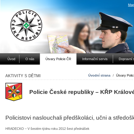
Map
Úvod
O nás
Útvary Policie ČR
Informační servis
Dopravní 
AKTIVITY S DĚTMI
Úvodní strana
/
Útvary Poli
Policie České republiky – KŘP Králov
Policistovi naslouchali předškoláci, učni a středoš
HRADECKO – V šestém týdnu roku 2012 šest přednášek