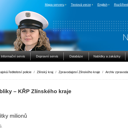
Mapa serveru
Textová verze
English
Rozšířené
Informační servis
Dopravní servis
Databáze
Nabídky a zakázky
ajská ředitelství policie
/
Zlínský kraj
/
Zpravodajství Zlínského kraje
/
Archiv zpravoda
bliky – KŘP Zlínského kraje
ítky milionů
lů.