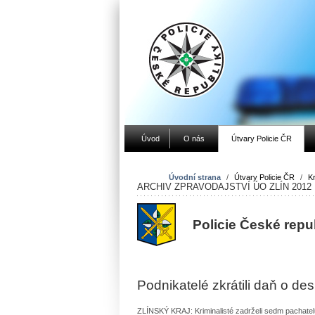
Úvod
O nás
Útvary Policie ČR
Úvodní strana
/
Útvary Policie ČR
/
Kr
ARCHIV ZPRAVODAJSTVÍ ÚO ZLÍN 2012
Policie České repu
Podnikatelé zkrátili daň o des
ZLÍNSKÝ KRAJ: Kriminalisté zadrželi sedm pachate