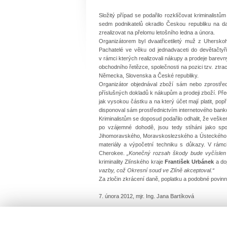
Složitý případ se podařilo rozklíčovat kriminalistům 
sedm podnikatelů okradlo Českou republiku na 
zrealizovat na přelomu letošního ledna a února.
Organizátorem byl dvaatřicetiletý muž z Uhersko
Pachatelé ve věku od jednadvaceti do devětačtyřic
v rámci kterých realizovali nákupy a prodeje barevný
obchodního řetězce, společnosti na pozici tzv. ztr
Německa, Slovenska a České republiky.
Organizátor objednával zboží sám nebo zprostředk
příslušných dokladů k nákupům a prodeji zboží. Pře
jak vysokou částku a na který účet mají platit, po
disponoval sám prostřednictvím internetového banko
Kriminalistům se doposud podařilo odhalit, že vešk
po vzájemné dohodě, jsou tedy stíháni jako spol
Jihomoravského, Moravskoslezského a Ústeckého kra
materiály a výpočetní techniku s důkazy. V rámci
Cherokee.
„Konečný rozsah škody bude vyčíslen 
kriminality Zlínského kraje
František Urbánek
a dop
vazby, což Okresní soud ve Zlíně akceptoval.“
Za zločin zkrácení daně, poplatku a podobné povinné 
7. února 2012, mjr. Ing. Jana Bartíková