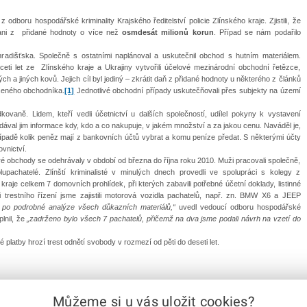
z odboru hospodářské kriminality Krajského ředitelství policie Zlínského kraje. Zjistili, že
dani z přidané hodnoty o více než
osmdesát milionů korun
. Případ se nám podařilo
hradišťska. Společně s ostatními naplánoval a uskutečnil obchod s hutním materiálem.
eti let ze Zlínského kraje a Ukrajiny vytvořili účelové mezinárodní obchodní řetězce,
ch a jiných kovů. Jejich cíl byl jediný – zkrátit daň z přidané hodnoty u některého z článků
aceného obchodníka.
[1]
Jednotlivé obchodní případy uskutečňovali přes subjekty na území
ovaně. Lidem, kteří vedli účetnictví u dalších společností, udílel pokyny k vystavení
dával jim informace kdy, kdo a co nakupuje, v jakém množství a za jakou cenu. Naváděl je,
případě kolik peněz mají z bankovních účtů vybrat a komu peníze předat. S některými účty
vnictví.
eré obchody se odehrávaly v období od března do října roku 2010. Muži pracovali společně,
upachatelé. Zlínští kriminalisté v minulých dnech provedli ve spolupráci s kolegy z
je celkem 7 domovních prohlídek, při kterých zabavili potřebné účetní doklady, listinné
 trestního řízení jsme zajistili motorová vozidla pachatelů, např. zn. BMW X6 a JEEP
po podrobné analýze všech důkazních materiálů,“
uvedl vedoucí odboru hospodářské
lnil, že
„zadrženo bylo všech 7 pachatelů, přičemž na dva jsme podali návrh na vzetí do
platby hrozí trest odnětí svobody v rozmezí od pěti do deseti let.
Můžeme si u vás uložit cookies?