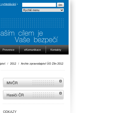
 vyhledávání
Prevence
eKomunikace
Kontakty
jství
/
2012
/
Archiv zpravodajství ÚO Zlín 2012
MVČR
internetové stránky Hasiči ČR
ODKAZY