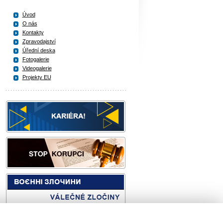
Úvod
O nás
Kontakty
Zpravodajství
Úřední deska
Fotogalerie
Videogalerie
Projekty EU