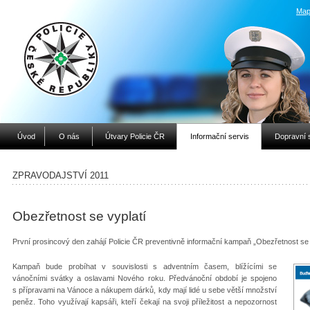
Map
Úvod
O nás
Útvary Policie ČR
Informační servis
Dopravní 
ZPRAVODAJSTVÍ 2011
Obezřetnost se vyplatí
První prosincový den zahájí Policie ČR preventivně informační kampaň „Obezřetnost se
Kampaň bude probíhat v souvislosti s adventním časem, blížícími se
vánočními svátky a oslavami Nového roku. Předvánoční období je spojeno
s přípravami na Vánoce a nákupem dárků, kdy mají lidé u sebe větší množství
peněz. Toho využívají kapsáři, kteří čekají na svoji příležitost a nepozornost