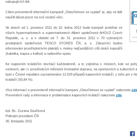
nakupujících lidí.
Cílem preventivně informační kampaně „Obezřetnost se vyplatí“ je, aby se lidé
naučili dávat pozor na své osobní věci.
Ve dnech od 1. prosince 2011 do 10. ledna 2012 bude kampaň probíhat ve
všech hypermarketech a supermarketech Albert společnosti AHOLD Czech
Republic, a. s. a v období od 7. do 31. prosince 2011 v 70 vybraných
prodejnách společnosti TESCO STORES ČR, a. s. Zákazníci budou
informováni prostřednictvím plakátů s motivy nejčastějších cílů útoků kapsářů
(kabelka, kapsa u kalhot) a radiového spotu.
Ke kapesním krádežím dochází každodenně, a to zejména v místech, kde se pohyb
centrech, ale i v prostředcích městské hromadné dopravy, na sportovních a kulturních a
bylo v České republice zaznamenáno 12.029 případů kapesních krádeží, z toho jen v h
krádeží (50,84 %).
Více informací o preventivně informační kampani „Obezřetnost se vyplatí“ naleznete
zd
Preventivní rady a informace k problematice kapesních krádeží naleznete
zde
.
kpt. Bc. Zuzana Součková
Policejní prezidium ČR
30. listopadu 2011
Fac