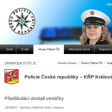
Map
Úvod
O nás
Útvary Policie ČR
Informační servis
Dopravní 
ZPRAVODAJSTVÍ JC
Úvodní strana
/
Útvary Policie ČR
/
Kraj
Policie České republiky – KŘP Králov
Předškoláci dostali vestičky
JIČÍNSKO - Návštěva Mateřské školy v Sobotce