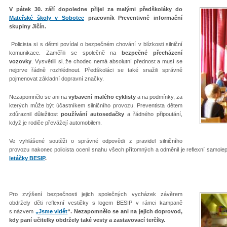
V pátek 30. září dopoledne přijel za malými předškoláky do
Mateřské školy v Sobotce
pracovník Preventivně informační
skupiny Jičín.
Policista si s dětmi povídal o bezpečném chování v blízkosti silniční
komunikace. Zaměřili se společně na
bezpečné přecházení
vozovky
. Vysvětlili si, že chodec nemá absolutní přednost a musí se
nejprve řádně rozhlédnout. Předškoláci se také snažili správně
pojmenovat základní dopravní značky.
Nezapomnělo se ani na
vybavení malého cyklisty
a na podmínky, za
kterých může být účastníkem silničního provozu. Preventista dětem
zdůraznil důležitost
používání autosedačky
a řádného připoutání,
když je rodiče převážejí automobilem.
Ve vyhlášené soutěži o správné odpovědi z pravidel silničního
provozu nakonec policista ocenil snahu všech přítomných a odměnil je reflexní samole
letáčky BESIP
.
Pro zvýšení bezpečnosti jejich společných vycházek závěrem
obdržely děti reflexní vestičky s logem BESIP v rámci kampaně
s názvem
„Jsme vidět
“. Nezapomnělo se ani na jejich doprovod,
kdy paní učitelky obdržely také vesty a zastavovací terčíky.