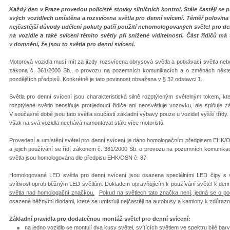
Každý den v Praze provedou policisté stovky silničních kontrol. Stále častěji se při
svých vozidlech umístěna a rozsvícena světla pro denní svícení. Téměř polovina 
nejčastější důvody udělení pokuty patří použití nehomologovaných světel pro den
na vozidle a také svícení těmito světly při snížené viditelnosti. Část řidičů m
v domnění, že jsou to světla pro denní svícení.
Motorová vozidla musí mít za jízdy rozsvícena obrysová světla a potkávací světla nebo
zákona č. 361/2000 Sb., o provozu na pozemních komunikacích a o změnách někter
pozdějších předpisů. Konkrétně je tato povinnost obsažena v § 32 odstavci 1.
Světla pro denní svícení jsou charakteristická silně rozptýleným světelným tokem, kte
rozptýlené světlo neoslňuje protijedoucí řidiče ani neosvětluje vozovku, ale splňu
V současné době jsou tato světla součástí základní výbavy pouze u vozidel vyšší třídy.
však na svá vozidla nechává namontovat stále více motoristů.
Provedení a umístění světel pro denní svícení je dáno homologačním předpisem EHK/OS
a jejich používání se řídí zákonem č. 361/2000 Sb. o provozu na pozemních komuni
světla jsou homologována dle předpisu EHK/OSN č. 87.
Homologovaná LED světla pro denní svícení jsou osazena speciálními LED čipy s
svítivost oproti běžným LED světlům. Dokladem opravňujícím k používání světel k den
světla nad homologační značkou.
Pokud na světlech tato značka není, jedná se o pod
osazené běžnými diodami, které se umísťují nejčastěji na autobusy a kamiony k zdůrazn
Základní pravidla pro dodatečnou montáž světel pro denní svícení:
na jedno vozidlo se montují dva kusy světel, svítících světlem ve spektru bílé bar