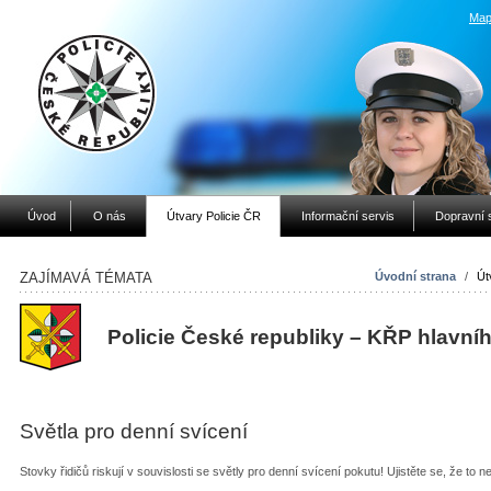
Map
Úvod
O nás
Útvary Policie ČR
Informační servis
Dopravní 
ZAJÍMAVÁ TÉMATA
Úvodní strana
/
Út
Policie České republiky – KŘP hlavní
Světla pro denní svícení
Stovky řidičů riskují v souvislosti se světly pro denní svícení pokutu! Ujistěte se, že to n