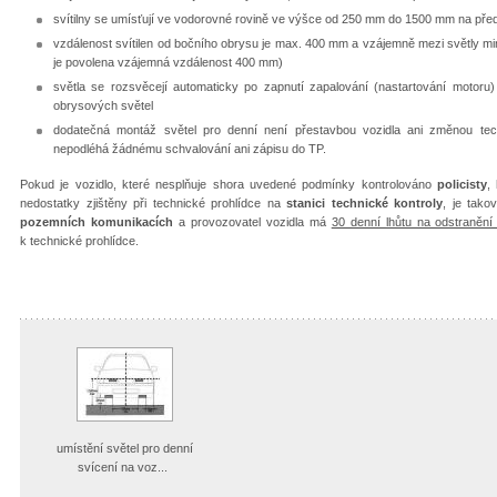
svítilny se umísťují ve vodorovné rovině ve výšce od 250 mm do 1500 mm na před
vzdálenost svítilen od bočního obrysu je max. 400 mm a vzájemně mezi světly m
je povolena vzájemná vzdálenost 400 mm)
světla se rozsvěcejí automaticky po zapnutí zapalování (nastartování motoru)
obrysových světel
dodatečná montáž světel pro denní není přestavbou vozidla ani změnou techn
nepodléhá žádnému schvalování ani zápisu do TP.
Pokud je vozidlo, které nesplňuje shora uvedené podmínky kontrolováno
policisty
,
nedostatky zjištěny při technické prohlídce na
stanici technické kontroly
, je tak
pozemních komunikacích
a provozovatel vozidla má
30 denní lhůtu na odstraněn
k technické prohlídce.
umístění světel pro denní
svícení na voz...