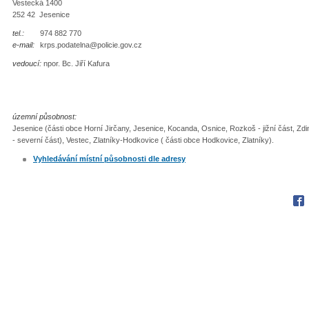
Vestecká 1400
252 42 Jesenice
tel.:
974 882 770
e-mail:
krps.podatelna@policie.gov.cz
vedoucí:
npor. Bc. Jiří Kafura
územní působnost:
Jesenice (části obce Horní Jirčany, Jesenice, Kocanda, Osnice, Rozkoš - jižní část, Zd
- severní část), Vestec, Zlatníky-Hodkovice ( části obce Hodkovice, Zlatníky).
Vyhledávání místní působnosti dle adresy
Fac