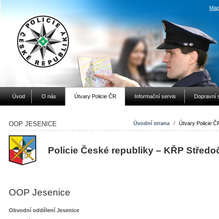
Map
Úvod
O nás
Útvary Policie ČR
Informační servis
Dopravní 
OOP JESENICE
Úvodní strana
/
Útvary Policie Č
Policie České republiky – KŘP Středo
OOP Jesenice
Obvodní oddělení Jesenice