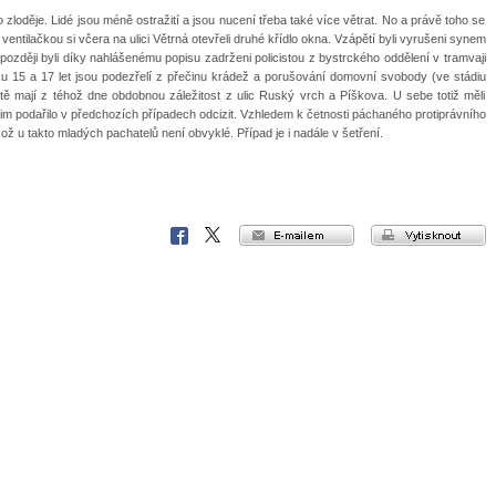
zloděje. Lidé jsou méně ostražití a jsou nucení třeba také více větrat. No a právě toho se
entilačkou si včera na ulici Větrná otevřeli druhé křídlo okna. Vzápětí byli vyrušeni synem
 později byli díky nahlášenému popisu zadrženi policistou z bystrckého oddělení v tramvaji
u 15 a 17 let jsou podezřelí z přečinu krádež a porušování domovní svobody (ve stádiu
ontě mají z téhož dne obdobnou záležitost z ulic Ruský vrch a Píškova. U sebe totiž měli
 jim podařilo v předchozích případech odcizit. Vzhledem k četnosti páchaného protiprávního
ož u takto mladých pachatelů není obvyklé. Případ je i nadále v šetření.
e-mailem
vytisknout
Facebook
X
Corp.