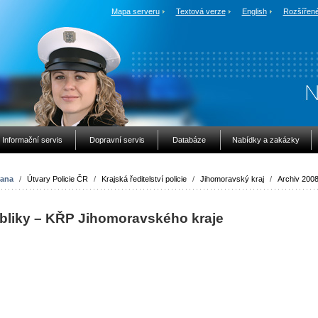
Mapa serveru
Textová verze
English
Rozšířené
Informační servis
Dopravní servis
Databáze
Nabídky a zakázky
rana
/
Útvary Policie ČR
/
Krajská ředitelství policie
/
Jihomoravský kraj
/
Archiv 200
ubliky – KŘP Jihomoravského kraje