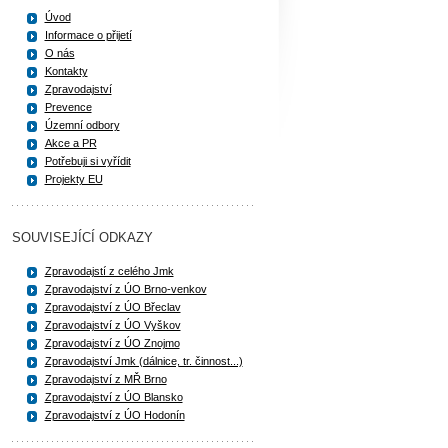
Úvod
Informace o přijetí
O nás
Kontakty
Zpravodajství
Prevence
Územní odbory
Akce a PR
Potřebuji si vyřídit
Projekty EU
SOUVISEJÍCÍ ODKAZY
Zpravodajstí z celého Jmk
Zpravodajství z ÚO Brno-venkov
Zpravodajství z ÚO Břeclav
Zpravodajství z ÚO Vyškov
Zpravodajství z ÚO Znojmo
Zpravodajství Jmk (dálnice, tr. činnost...)
Zpravodajství z MŘ Brno
Zpravodajství z ÚO Blansko
Zpravodajství z ÚO Hodonín