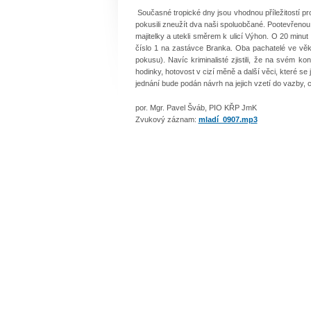
Současné tropické dny jsou vhodnou příležitostí pro 
pokusili zneužít dva naši spoluobčané. Pootevřenou v
majitelky a utekli směrem k ulicí Výhon. O 20 minut
číslo 1 na zastávce Branka. Oba pachatelé ve věk
pokusu). Navíc kriminalisté zjistili, že na svém k
hodinky, hotovost v cizí měně a další věci, které se
jednání bude podán návrh na jejich vzetí do vazby, c
por. Mgr. Pavel Šváb, PIO KŘP JmK
Zvukový záznam:
mladí_0907.mp3