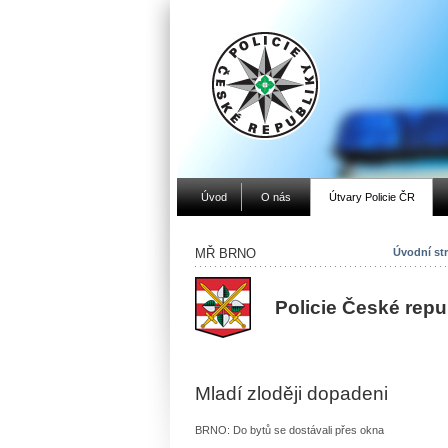
Úvod
O nás
Útvary Policie ČR
MŘ BRNO
Úvodní st
Policie České rep
Mladí zloději dopadeni
BRNO: Do bytů se dostávali přes okna