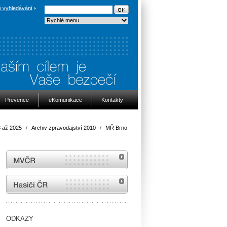
 vyhledávání
Prevence
eKomunikace
Kontakty
8 až 2025
/
Archiv zpravodajství 2010
/
MŘ Brno
MVČR
internetové stránky Hasiči ČR
ODKAZY