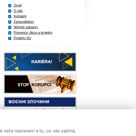
Úvod
O nás
Kontakty
Zpravodajství
Veřejné zakázky
Prevence, Akce a projekty
Projekty EU
 vaše nastavení a to, co vás zajímá,