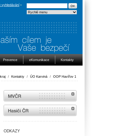
 vyhledávání
Prevence
eKomunikace
Kontakty
kraj
/
Kontakty
/
ÚO Karviná
/
OOP Havířov 1
MVČR
internetové stránky Hasiči ČR
ODKAZY