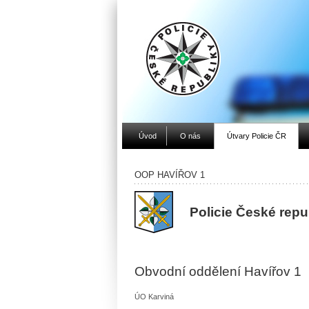
Úvod
O nás
Útvary Policie ČR
OOP HAVÍŘOV 1
Policie České repu
Obvodní oddělení Havířov 1
ÚO Karviná