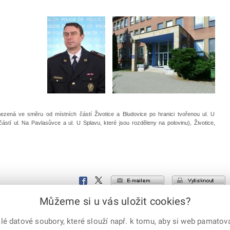
ezená ve směru od místních částí Životice a Bludovice po hranici tvořenou ul. U
 částí ul. Na Pavlasůvce a ul. U Splavu, které jsou rozděleny na polovinu), Životice,
e-mailem
vytisknout
Facebook
X
Corp.
Můžeme si u vás uložit cookies?
 datové soubory, které slouží např. k tomu, aby si web pamatoval