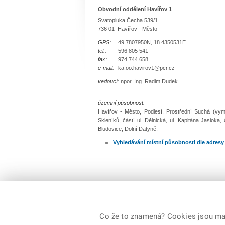
Obvodní oddělení Havířov 1
Svatopluka Čecha 539/1
736 01 Havířov - Město
GPS:
49.7807950N, 18.4350531E
tel.:
596 805 541
fax:
974 744 658
e-mail:
ka.oo.havirov1@pcr.cz
vedoucí:
npor. Ing. Radim Dudek
územní působnost:
Havířov - Město, Podlesí, Prostřední Suchá (vym
Skleníků, částí ul. Dělnická, ul. Kapitána Jasioka,
Bludovice, Dolní Datyně.
Vyhledávání místní působnosti dle adresy
Co že to znamená? Cookies jsou malé