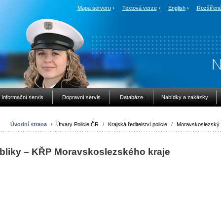
Mapa serveru
Textová verze
English
Rozšířené
Informační servis
Dopravní servis
Databáze
Nabídky a zakázky
Úvodní strana
/
Útvary Policie ČR
/
Krajská ředitelství policie
/
Moravskoslezský 
bliky – KŘP
Moravskoslezského kraje